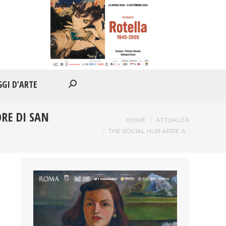
IONI
APPUNTAMENTI
VIAGGI D’ARTE
Cerca:
GGI D’ARTE
Cerca:
RE DI SAN
Tu sei qui:
HOME
ATTUALITÀ
THE SOCIAL HUB APRE A…