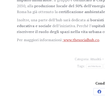
2030, alla
produzione locale del 50% dell’energi
Roma ha già ottenuto la
certificazione ambienta
Inoltre, una parte dell’hub sarà dedicata ai
borsist
educativa e sociale
dell’iniziativa. Perché l’
ospital
riscrivere il ruolo degli spazi nella vita urban
Per maggiori informazioni:
www.thesocialhub.co
.
Categoria:
Attualità
Tags:
architettura
Condi
Con
su