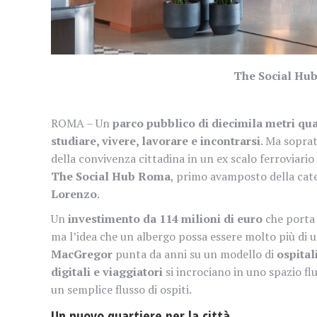
The Social Hub
ROMA – Un
parco pubblico di diecimila metri qua
studiare, vivere, lavorare e incontrarsi
. Ma sopra
della convivenza cittadina in un ex scalo ferroviario 
The Social Hub Roma
, primo avamposto della cate
Lorenzo
.
Un
investimento da 114 milioni di euro
che porta
ma l’idea che un albergo possa essere molto più di 
MacGregor
punta da anni su un modello di
ospital
digitali e viaggiatori
si incrociano in uno spazio f
un semplice flusso di ospiti.
Un nuovo quartiere per la città