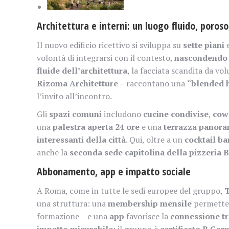
Architettura e interni: un luogo fluido, poros
Il nuovo edificio ricettivo si sviluppa su
sette piani
e
volontà di integrarsi con il contesto,
nascondendo 
fluide dell’architettura
, la facciata scandita da vo
Rizoma Architetture
– raccontano una
“blended 
l’invito all’incontro.
Gli
spazi comuni
includono
cucine condivise
,
cow
una
palestra aperta 24 ore
e una
terrazza panora
interessanti della città
. Qui, oltre a un
cocktail ba
anche la
seconda sede capitolina della pizzeria 
Abbonamento, app e impatto sociale
A Roma, come in tutte le sedi europee del gruppo,
T
una struttura: una
membership mensile
permette l
formazione – e una
app
favorisce la
connessione t
impatto misurabile
: il gruppo è
certificato B Cor