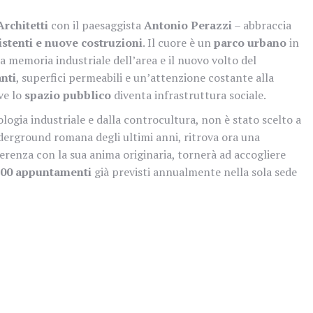
rchitetti
con il paesaggista
Antonio Perazzi
– abbraccia
istenti e nuove costruzioni
. Il cuore è un
parco urbano
in
 memoria industriale dell’area e il nuovo volto del
nti
, superfici permeabili e un’attenzione costante alla
ove lo
spazio pubblico
diventa infrastruttura sociale.
ologia industriale e dalla controcultura, non è stato scelto a
nderground romana degli ultimi anni, ritrova ora una
 coerenza con la sua anima originaria, tornerà ad accogliere
600 appuntamenti
già previsti annualmente nella sola sede