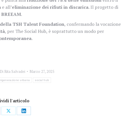
a
e all’
eliminazione dei rifiuti in discarica
. Il progetto di
le BREEAM
.
i della TSH Talent Foundation
, confermando la vocazione
ità
, per The Social Hub, è soprattutto un modo per
a contemporanea
.
Di
Rita Salvadei
Marzo 27, 2025
rigenerazione urbana
social hub
vidi l'articolo
dividi
Condividi
Condividi
su
su