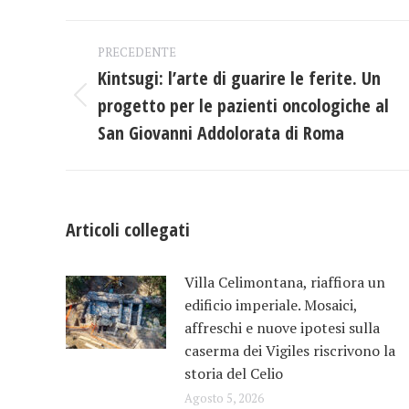
Fac
Naviga
PRECEDENTE
tra
Kintsugi: l’arte di guarire le ferite. Un
progetto per le pazienti oncologiche al
Post
i
precedente:
San Giovanni Addolorata di Roma
post
Articoli collegati
Villa Celimontana, riaffiora un
edificio imperiale. Mosaici,
affreschi e nuove ipotesi sulla
caserma dei Vigiles riscrivono la
storia del Celio
Agosto 5, 2026