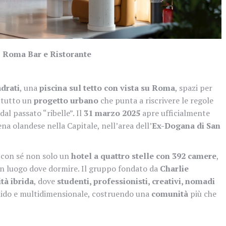
 Roma Bar e Ristorante
drati
, una
piscina sul tetto con vista su Roma
, spazi per
ttutto un
progetto urbano
che punta a riscrivere le regole
dal passato “ribelle”. Il
31 marzo 2025
apre ufficialmente
na olandese nella Capitale, nell’area dell’
Ex-Dogana di San
 con sé non solo un
hotel a quattro stelle con 392 camere
,
un luogo dove dormire. Il gruppo fondato da
Charlie
ità ibrida
, dove
studenti, professionisti, creativi, nomadi
luido e multidimensionale, costruendo una
comunità
più che