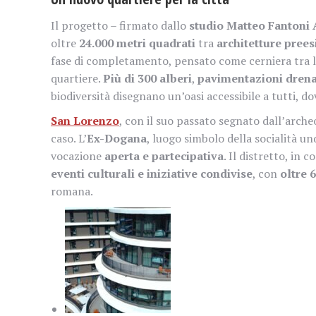
Il progetto – firmato dallo
studio Matteo Fantoni A
oltre
24.000 metri quadrati
tra
architetture prees
fase di completamento, pensato come cerniera tra la
quartiere.
Più di 300 alberi
,
pavimentazioni drena
biodiversità disegnano un’oasi accessibile a tutti, d
San Lorenzo
, con il suo passato segnato dall’arche
caso. L’
Ex-Dogana
, luogo simbolo della socialità u
vocazione
aperta e partecipativa
. Il distretto, in
eventi culturali e iniziative condivise
, con
oltre 
romana.