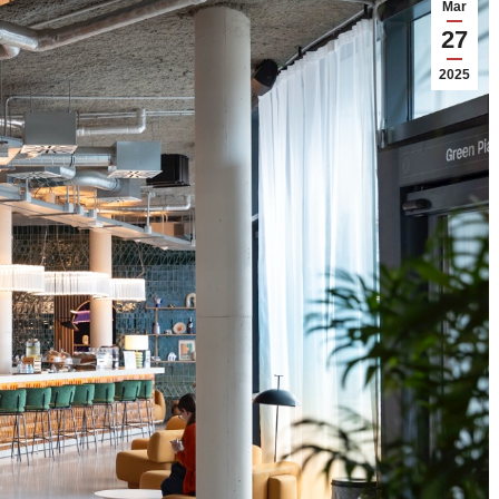
Mar
27
2025