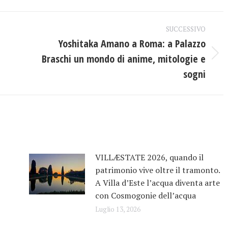
ebook
X
LinkedIn
SUCCESSIVO
Yoshitaka Amano a Roma: a Palazzo
Braschi un mondo di anime, mitologie e
Prossimo
post:
sogni
VILLÆSTATE 2026, quando il
patrimonio vive oltre il tramonto.
A Villa d’Este l’acqua diventa arte
con Cosmogonie dell’acqua
Luglio 13, 2026