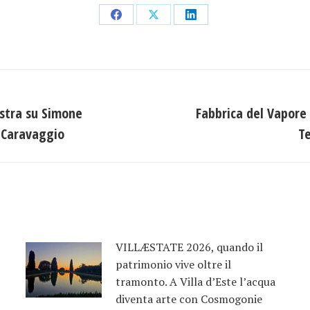
Condividi
Condividi
Condividi
su
su
su
Facebook
X
LinkedIn
stra su Simone
Fabbrica del Vapore 
Prossimo
i Caravaggio
Te
post:
VILLÆSTATE 2026, quando il
patrimonio vive oltre il
tramonto. A Villa d’Este l’acqua
diventa arte con Cosmogonie