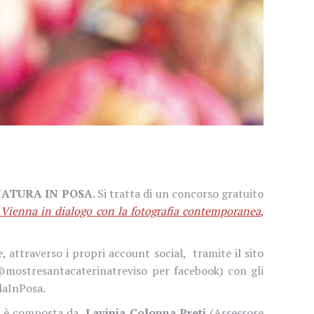
ATURA IN POSA
. Si tratta di un concorso gratuito
 Vienna in dialogo con la fotografia contemporanea
,
e,
attraverso i propri account social,
tramite il sito
 @mostresantacaterinatreviso per facebook) con gli
laInPosa.
è composta da
Lavinia Colonna Preti
(Assessore