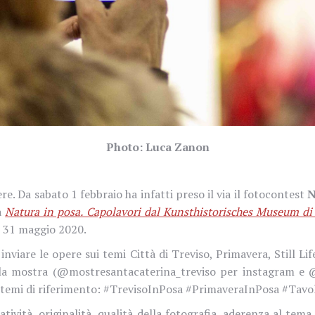
Photo: Luca Zanon
 Da sabato 1 febbraio ha infatti preso il via il fotocontest
N
a
Natura in posa. Capolavori dal Kunsthistorisches Museum di
al 31 maggio 2020.
inviare le opere sui temi
Città di Treviso, Primavera, Still Lif
della mostra (@mostresantacaterina_treviso per instagram e
i temi di riferimento: #TrevisoInPosa #PrimaveraInPosa #Tavo
atività, originalità, qualità della fotografia, aderenza al tema,