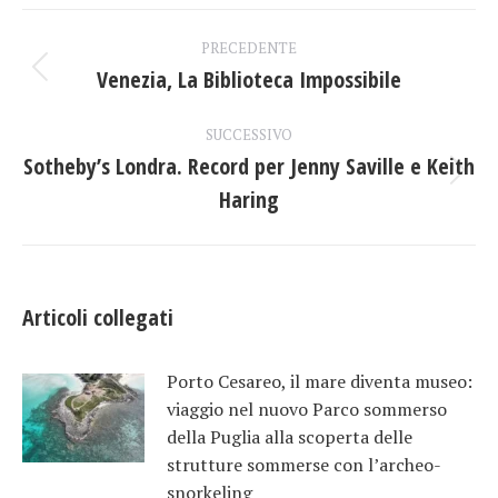
Facebook
X
LinkedIn
Naviga
PRECEDENTE
tra
Venezia, La Biblioteca Impossibile
Post
precedente:
i
SUCCESSIVO
Sotheby’s Londra. Record per Jenny Saville e Keith
post
Prossimo
Haring
post:
Articoli collegati
Porto Cesareo, il mare diventa museo:
viaggio nel nuovo Parco sommerso
della Puglia alla scoperta delle
strutture sommerse con l’archeo-
snorkeling