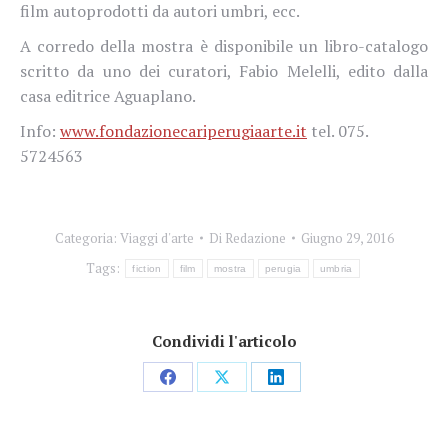
film autoprodotti da autori umbri, ecc.
A corredo della mostra è disponibile un libro-catalogo
scritto da uno dei curatori, Fabio Melelli, edito dalla
casa editrice Aguaplano.
Info:
www.fondazionecariperugiaarte.it
tel. 075.
5724563
Categoria:
Viaggi d'arte
Di
Redazione
Giugno 29, 2016
Tags:
fiction
film
mostra
perugia
umbria
Condividi l'articolo
Condividi
Condividi
Condividi
su
su
su