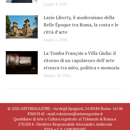
Luglio 8, 2026
Lazio Liberty, il modernismo della
Belle Époque tra Roma, la costa e le
città d’arte
Luglio 6, 2026
La Tomba François a Villa Giulia: il
ritorno di un capolavoro dell’arte
etrusca tra mito, politica e memoria
Giugno 30, 2026
© 2026 ARTEMAGAZINE - via degli Spagnoli, 24 00186 Roma - tel 06
8360 0145 - mail redazione@artemagazine.it
Quotidiano di Arte e Cultura registrato al Tribunale di Roma n.
270/2014 - Direttore Responsabile Alessandro Ambrosin
P.IVA e C.F. 12082801007