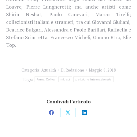
Louvre, Pierre Lungheretti; ma anche artisti come
Shirin Neshat, Paolo Canevari, Marco Tirelli;
collezionisti italiani e stranieri, tra cui Giovanni Giuliani,
Beatrice Bulgari, Alessandra e Paolo Barillari, Raffaella e
Stefano Sciarretta, Francesco Micheli, Gimmo Etro, Elie
Top.
Categoria:
Attualità
Di
Redazione
Maggio 8, 2018
Tags:
Anna Coliva
mibact
petizione internazionale
Condividi l'articolo
Condividi
Condividi
Condividi
su
su
su
Facebook
X
LinkedIn