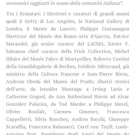
economici raggiunti in nome della comunità italiana”.
Tra i firmatari: i Direttori e curatori di grandi musei
quali il Getty di Los Angeles, la National Gallery di
Londra, il Musée du Louvre; Philippe Costamagna
Direttore del Musée des Beaux-Arts d’Ajaccio, Patrice
Marandel, già senior curator del LACMA, Xavier F.
Salomon chief curator della Frick Collection, Michel
Hilaire del Musée Fabre di Montpellier, Roberto Contini
della Gemäldegalerie di Berlino, Frèdèric Mitterand, già
ministro della Cultura francese e Jean-Pierre Biron,
Andreas Ubeda del Museo del Prado; illustri storici
dell’
arte
, da Jennifer Montagu a Irving Lavin e
Catherine Goguel, da Ann Sutherland Harris ad Alvar
González Palacios, da Tod Marder a Philippe Morel,
Olivier Bonfait, Carmen Gimenez, Francesca
Cappelletti, Silvia Ronchey, Andrea Bacchi, Giuseppe
Scaraffia, Francesca Balassarri, Carel von Tuyll; Louis-
Antoine Prat, Presidente degli Amici del Musée du