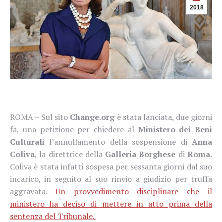
2018
ROMA – Sul sito
Change.org
è stata lanciata, due giorni
fa, una petizione per chiedere al
Ministero dei Beni
Culturali
l’annullamento della sospensione di
Anna
Coliva
, la direttrice della
Galleria Borghese
di
Roma
.
Coliva è stata infatti sospesa per sessanta giorni dal suo
incarico, in seguito al suo rinvio a giudizio per truffa
aggravata.
Un provvedimento disciplinare che il
ministero ha deciso di mettere in atto prima della
sentenza del Tribunale.