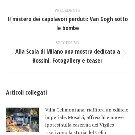
Naviga
PRECEDENTE
tra
Il mistero dei capolavori perduti: Van Gogh sotto
Post
le bombe
i
precedente:
post
SUCCESSIVO
Alla Scala di Milano una mostra dedicata a
Prossimo
Rossini. Fotogallery e teaser
post:
Articoli collegati
Villa Celimontana, riaffiora un edificio
imperiale. Mosaici, affreschi e nuove
ipotesi sulla caserma dei Vigiles
riscrivono la storia del Celio