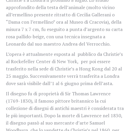
Christie’s a Londra il prossimo 8 luglio. Lo studio
approfondito della testa dell’animale (
molto vicino
all’ermellino presente ritratto di Cecilia Gallerani o
“Dama con l’ermellino” ora al Museo di Cracovia), della
misura 7 x 7 cm, fu eseguito a punta d’argento su carta
rosa pallido-beige, con una tecnica insegnata a
Leonardo dal suo maestro Andrea del Verrocchio.
L’opera è attualmente esposta al
pubblico da Christie’s
al Rockefeller Center di New York,
per poi essere
trasferito nella sede di Christie’s a Hong Kong dal 20 al
25 maggio. Successivamente verrà trasferita a Londra
dove sarà visibile dall’1 al 6 giugno prima dell’asta.
Il disegno fu di proprietà di Sir Thomas Lawrence
(1769-1830), il famoso pittore britannico la cui
collezione di disegni di antichi maestri è considerata tra
le più importanti. Dopo la morte di Lawrence nel 1830,
il disegno passò al suo mercante d’arte Samuel
Woodburn, che lo vendette da Christie’s nel 1860, per