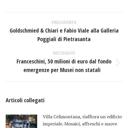
su
su
su
Facebook
X
LinkedIn
Naviga
PRECEDENTE
tra
Goldschmied & Chiari e Fabio Viale alla Galleria
Post
Poggiali di Pietrasanta
i
precedente:
post
SUCCESSIVO
Franceschini, 50 milioni di euro dal fondo
Prossimo
emergenze per Musei non statali
post:
Articoli collegati
Villa Celimontana, riaffiora un edificio
imperiale. Mosaici, affreschi e nuove