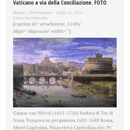
Vaticano a via della Conciliazione. FOTO
Mostre
Di
Redazione
Luglio 21, 2016
Lascia un commento
[caption id="attachment_15496"
align="alignnone" width=""]
Gaspar van Wittel (1653-1736) Veduta di Tor di
Nona Tempera su pergamena 1682-1688 Roma,
Musei Capitolini, Pinacoteca Capitolina (inv. PC