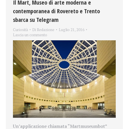
Il Mart, Museo di arte moderna e
contemporanea di Rovereto e Trento
sbarca su Telegram
Curiosità
Di
Redazione
Luglio 21, 2016
Lascia un commento
Un’applicazione chiamata “Martmuseumbot”