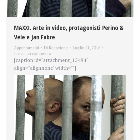
MAXXI. Arte in video, protagonisti Perino &
Vele e Jan Fabre
Appuntamenti
Di
Redazione
Luglio 21, 2016
Lascia un commento
[caption id="attachment_15494"
align="alignnone" width=""]