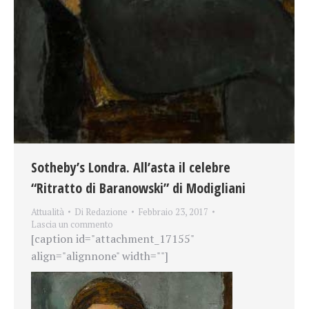
Sotheby’s Londra. All’asta il celebre
“Ritratto di Baranowski” di Modigliani
Attualità
Di
Redazione
Febbraio 23, 2017
Lascia un commento
[caption id="attachment_17155"
align="alignnone" width=""]