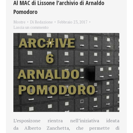
Al MAC di Lissone l’archivio di Arnaldo
Pomodoro
Mostre
Di
Redazione
Febbraio 23, 2017
Lascia un commento
L’esposizone rientra nell’iniziativa ideata
da Alberto Zanchetta, che permette di