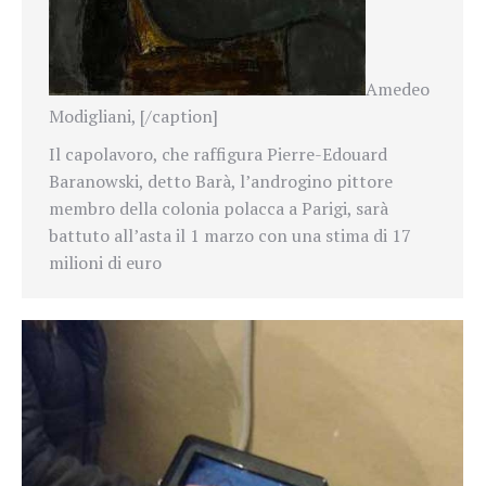
Amedeo
Modigliani, [/caption]
Il capolavoro, che raffigura Pierre-Edouard
Baranowski, detto Barà, l’androgino pittore
membro della colonia polacca a Parigi, sarà
battuto all’asta il 1 marzo con una stima di 17
milioni di euro