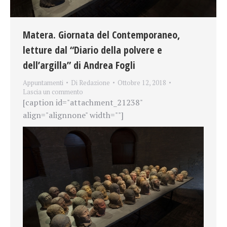
Matera. Giornata del Contemporaneo,
letture dal “Diario della polvere e
dell’argilla” di Andrea Fogli
Appuntamenti
Di
Redazione
Ottobre 12, 2018
Lascia un commento
[caption id="attachment_21238"
align="alignnone" width=""]