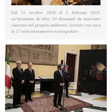
Dal
12 ottobre 2018
al
3 febbraio 2019,
un’invasione
di oltre 30 dinosauri da osservare
ciascuno nel proprio ambiente, ricreato con cura
in 17 isole interamente scenografate