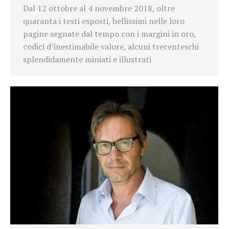
Dal 12 ottobre al 4 novembre 2018, oltre
quaranta i testi esposti, bellissimi nelle loro
pagine segnate dal tempo con i margini in oro,
codici d’inestimabile valore, alcuni trecenteschi
splendidamente miniati e illustrati