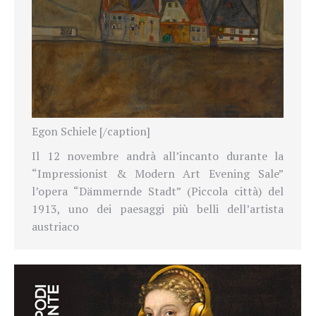
Egon Schiele [/caption]
Il 12 novembre andrà all’incanto durante la
“Impressionist & Modern Art Evening Sale”
l’opera “Dämmernde Stadt” (Piccola città) del
1913, uno dei paesaggi più belli dell’artista
austriaco