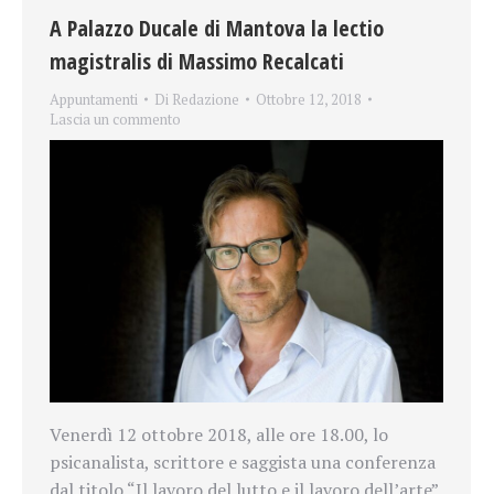
A Palazzo Ducale di Mantova la lectio
magistralis di Massimo Recalcati
Appuntamenti
Di
Redazione
Ottobre 12, 2018
Lascia un commento
Venerdì 12 ottobre 2018, alle ore 18.00, lo
psicanalista, scrittore e saggista una conferenza
dal titolo “Il lavoro del lutto e il lavoro dell’arte”