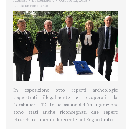
Attualità
Di
Redazione
Ottobre 12, 2018
Lascia un commento
In esposizione otto reperti archeologici
sequestrati illegalmente e recuperati dai
Carabinieri TPC. In occasione dell’inaugurazione
sono stati anche riconsegnati due reperti
etruschi recuperati di recente nel Regno Unito