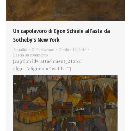
Un capolavoro di Egon Schiele all’asta da
Sotheby’s New York
Attualità
Di
Redazione
Ottobre 12, 2018
Lascia un commento
[caption id="attachment_21232"
align="alignnone" width=""]