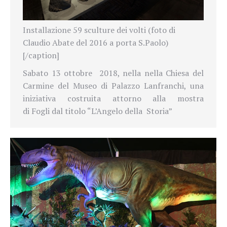
Installazione 59 sculture dei volti (foto di
Claudio Abate del 2016 a porta S.Paolo)
[/caption]
Sabato 13 ottobre
2018, nella
nella Chiesa del
Carmine del Museo di Palazzo Lanfranchi, una
iniziativa costruita attorno alla mostra
di
Fogli
dal titolo
“
L’Angelo della
Storia”