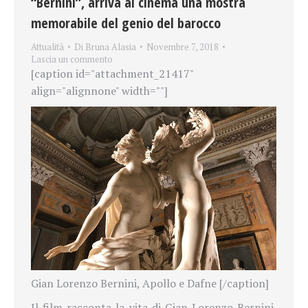
“Bernini”, arriva al cinema una mostra
memorabile del genio del barocco
Attualità
Di
Bruna Alasia
Novembre 7, 2018
Lascia un commento
[caption id="attachment_21417"
align="alignnone" width=""]
Gian Lorenzo Bernini, Apollo e Dafne [/caption]
Il film racconta la vita di Gian Lorenzo Bernini.