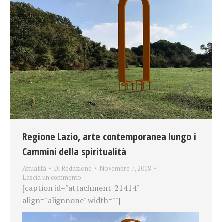
Regione Lazio, arte contemporanea lungo i
Cammini della spiritualità
Attualità
Di
Redazione
Novembre 7, 2018
Lascia un commento
[caption id="attachment_21414"
align="alignnone" width=""]