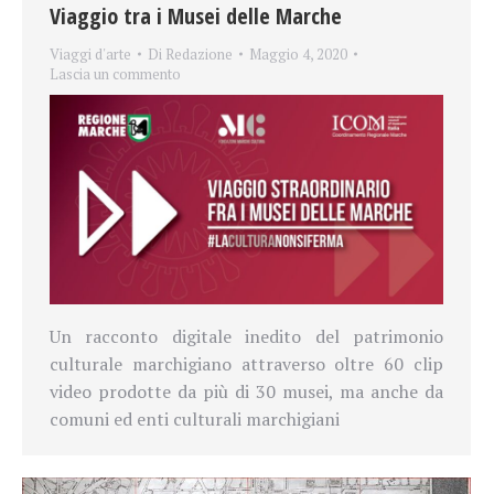
Viaggio tra i Musei delle Marche
Viaggi d'arte
Di
Redazione
Maggio 4, 2020
Lascia un commento
Un racconto digitale inedito
del patrimonio
culturale marchigiano
attraverso oltre 60 clip
video
prodotte da più di 30 musei, ma anche da
comuni ed enti culturali marchigiani