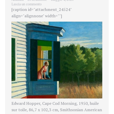
Lascia un commento
[caption id="attachment_24524"
align="alignnone" width=""]
Edward Hopper, Cape Cod Morning, 1950, huile
sur toile, 86,7 x 102,3 cm, Smithsonian American