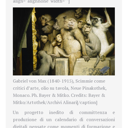
align="alignnone" width=""]
Gabriel von Max (1840-1915), Scimmie come
critici d’arte, olio su tavola, Neue Pinakothek,
Monaco. Ph. Bayer & Mitko. Credits: Bayer &
Mitko/Artothek/Archivi Alinari[/caption]
Un progetto inedito di committenza e
produzione di un calendario di conversazioni
digitali pensate come momenti di formazione e