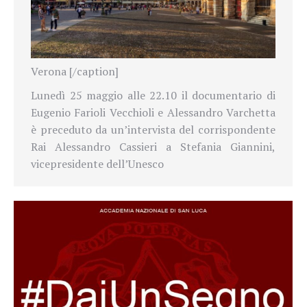
Verona [/caption]
Lunedì 25 maggio alle 22.10 il documentario di
Eugenio Farioli Vecchioli e Alessandro Varchetta
è preceduto da un’intervista del corrispondente
Rai Alessandro Cassieri a Stefania Giannini,
vicepresidente dell’Unesco