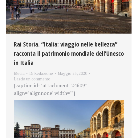
Rai Storia. “Italia: viaggio nelle bellezza”
racconta il patrimonio mondiale dell’Unesco
in Italia
Media
Di
Redazione
Maggio 25, 2020
Lascia un commento
[caption id="attachment_24609"
align="alignnone" width=""]