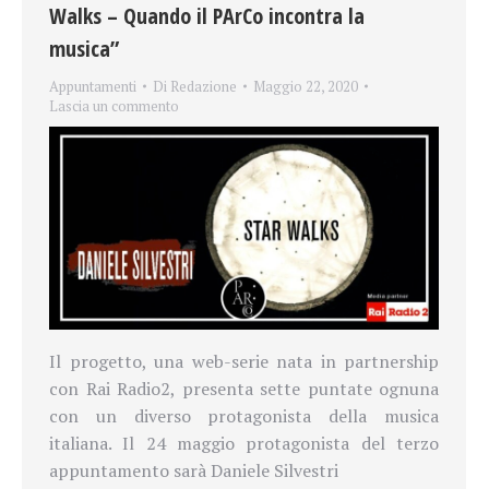
Walks – Quando il PArCo incontra la
musica”
Appuntamenti
Di
Redazione
Maggio 22, 2020
Lascia un commento
Il progetto, una web-serie nata in partnership
con Rai Radio2, presenta sette puntate ognuna
con un diverso protagonista della musica
italiana. Il 24 maggio protagonista del terzo
appuntamento sarà Daniele Silvestri