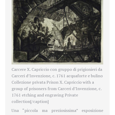
Carcere X. Capriccio con gruppo di prigionieri da
Carceri d’Invenzione, c. 1761 acquaforte e bulino
Collezione privata Prison X. Capriccio with a
group of prisoners from Carceri d’Invenzione, c.
1761 etching and engraving Private
collection[/caption]
Una “piccola ma preziosissima” esposizione