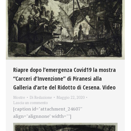
Riapre dopo l’emergenza Covid19 la mostra
“Carceri d’Invenzione” di Piranesi alla
Galleria d’arte del Ridotto di Cesena. Video
Mostre
Di
Redazione
Maggio 22, 2020
Lascia un commento
[caption id="attachment_24607"
align="alignnone" width=""]