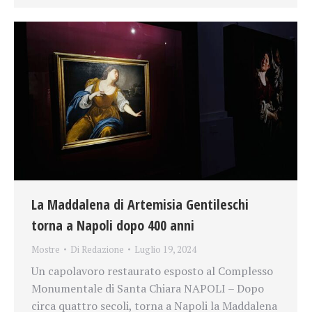
La Maddalena di Artemisia Gentileschi
torna a Napoli dopo 400 anni
Mostre
Di
Redazione
Luglio 19, 2024
Un capolavoro restaurato esposto al Complesso
Monumentale di Santa Chiara NAPOLI – Dopo
circa quattro secoli, torna a Napoli la Maddalena