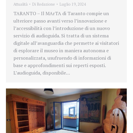
Attualità
Di
Redazione
Luglio 19, 2024
TARANTO – Il MArTA di Taranto compie un
ulteriore passo avanti verso l’innovazione e
l’accessibilità con l’introduzione di un nuovo
servizio di audioguida. Si tratta di un sistema
digitale all’avanguardia che permette ai visitatori
di esplorare il museo in maniera autonoma e
personalizzata, usufruendo di informazioni di
base e approfondimenti sui reperti esposti.
L’audioguida, disponibile…