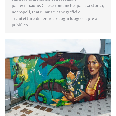
partecipazione. Chiese romaniche, palazzi storici,
necropoli, teatri, musei etnografici e
architetture dimenticate: ogni luogo si apre al
pubblico…