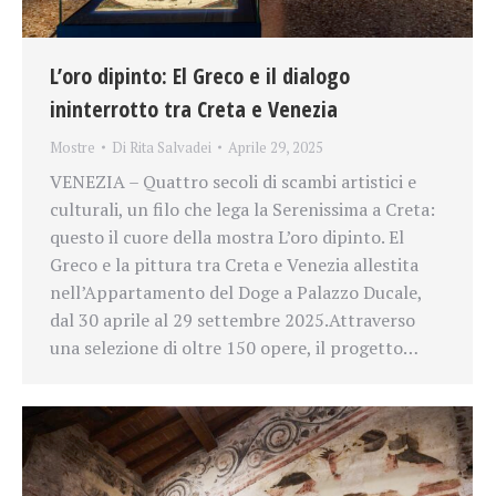
L’oro dipinto: El Greco e il dialogo
ininterrotto tra Creta e Venezia
Mostre
Di
Rita Salvadei
Aprile 29, 2025
VENEZIA – Quattro secoli di scambi artistici e
culturali, un filo che lega la Serenissima a Creta:
questo il cuore della mostra L’oro dipinto. El
Greco e la pittura tra Creta e Venezia allestita
nell’Appartamento del Doge a Palazzo Ducale,
dal 30 aprile al 29 settembre 2025.Attraverso
una selezione di oltre 150 opere, il progetto…