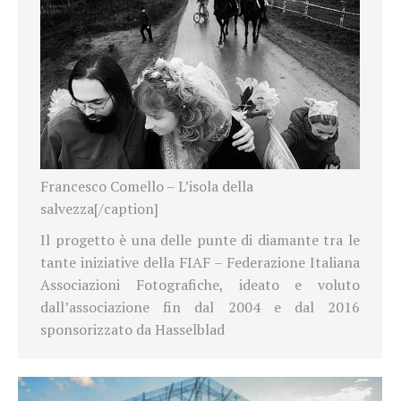
Francesco Comello – L’isola della
salvezza[/caption]
Il progetto è una delle punte di diamante tra le
tante iniziative della FIAF – Federazione Italiana
Associazioni Fotografiche, ideato e voluto
dall’associazione fin dal 2004 e dal 2016
sponsorizzato da Hasselblad