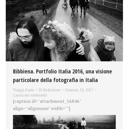
Bibbiena. Portfolio Italia 2016, una visione
particolare della fotografia in Italia
Viaggi d'arte
Di
Redazione
Gennaio 18, 2017
Lascia un commento
[caption id="attachment_16846"
align="alignnone" width=""]