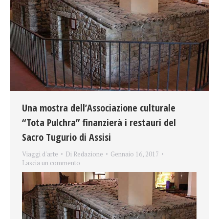
Una mostra dell’Associazione culturale
“Tota Pulchra” finanzierà i restauri del
Sacro Tugurio di Assisi
Viaggi d'arte
Di
Redazione
Gennaio 16, 2017
Lascia un commento