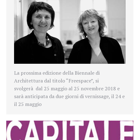
La prossima edizione della Biennale di
Architettura dal titolo “Freespace”, si
svolgerà dal 25 maggio al 25 novembre 2018 e
sarà anticipata da due giorni di vernissage, il 24 e
il 25 maggio