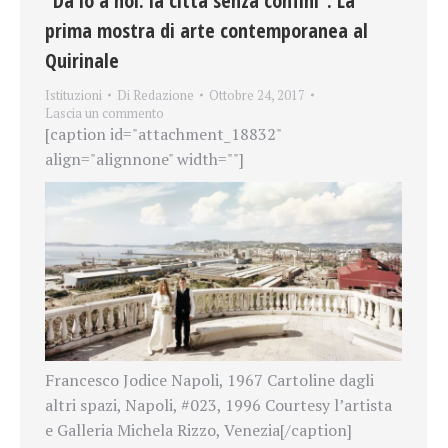
“Da io a noi: la città senza confini”. La
prima mostra di arte contemporanea al
Quirinale
Istituzioni
Di
Redazione
Ottobre 24, 2017
Lascia un commento
[caption id="attachment_18832"
align="alignnone" width=""]
Francesco Jodice Napoli, 1967 Cartoline dagli
altri spazi, Napoli, #023, 1996 Courtesy l’artista
e Galleria Michela Rizzo, Venezia[/caption]