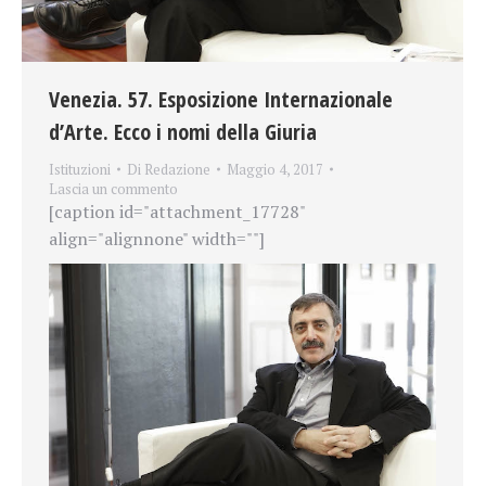
Venezia. 57. Esposizione Internazionale
d’Arte. Ecco i nomi della Giuria
Istituzioni
Di
Redazione
Maggio 4, 2017
Lascia un commento
[caption id="attachment_17728"
align="alignnone" width=""]