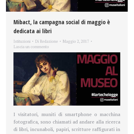
Mibact, la campagna social di maggio è
dedicata ai libri
Istituzioni
Di
Redazione
Maggio 2, 2017
Lascia un commento
I visitatori, muniti di smartphone o macchina
fotografica, sono chiamati ad andare alla ricerca
di libri, incunaboli, papiri, scritture raffigurati in