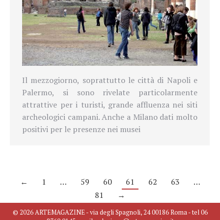
Il mezzogiorno, soprattutto le città di Napoli e
Palermo, si sono rivelate particolarmente
attrattive per i turisti, grande affluenza nei siti
archeologici campani. Anche a Milano dati molto
positivi per le presenze nei musei
←
1
…
59
60
61
62
63
…
81
→
© 2026 ARTEMAGAZINE - via degli Spagnoli, 24 00186 Roma - tel 06