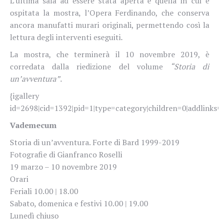
L’ultima sala ad essere stata aperta è quella in cui è
ospitata la mostra,
l’Opera Ferdinando, che
conserva
ancora manufatti murari originali, permettendo così la
lettura degli interventi eseguiti.
La mostra, che terminerà il 10 novembre 2019, è
corredata
dalla riedizione del volume
“Storia di
un’avventura”
.
{igallery
id=2698|cid=1392|pid=1|type=category|children=0|addlinks=
Vademecum
Storia di un’avventura. Forte di Bard 1999-2019
Fotografie di Gianfranco Roselli
19 marzo – 10 novembre 2019
Orari
Feriali 10.00 | 18.00
Sabato, domenica e festivi 10.00 | 19.00
Lunedì chiuso