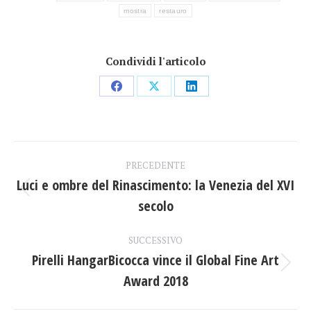
mostra
restauro
Condividi l'articolo
Condividi
Condividi
Condividi
su
su
su
Facebook
X
LinkedIn
Naviga
PRECEDENTE
tra
Luci e ombre del Rinascimento: la Venezia del XVI
Post
secolo
i
precedente:
post
SUCCESSIVO
Pirelli HangarBicocca vince il Global Fine Art
Prossimo
Award 2018
post: