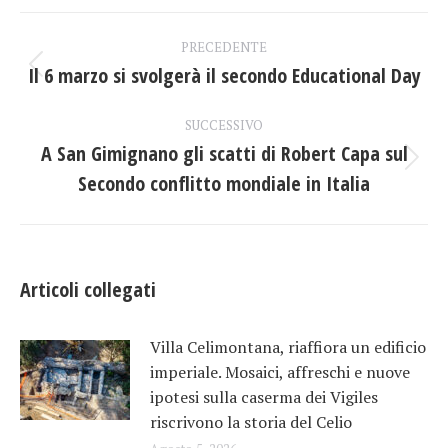
Facebook
X
LinkedIn
Naviga
PRECEDENTE
tra
Il 6 marzo si svolgerà il secondo Educational Day
Post
precedente:
i
SUCCESSIVO
A San Gimignano gli scatti di Robert Capa sul
post
Prossimo
Secondo conflitto mondiale in Italia
post:
Articoli collegati
Villa Celimontana, riaffiora un edificio
imperiale. Mosaici, affreschi e nuove
ipotesi sulla caserma dei Vigiles
riscrivono la storia del Celio