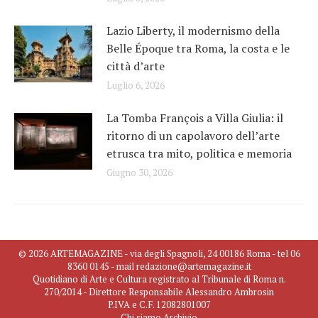
Lazio Liberty, il modernismo della
Belle Époque tra Roma, la costa e le
città d’arte
Luglio 6, 2026
La Tomba François a Villa Giulia: il
ritorno di un capolavoro dell’arte
etrusca tra mito, politica e memoria
Giugno 30, 2026
© 2026 ARTEMAGAZINE - via degli Spagnoli, 24 00186 Roma - tel 06
8360 0145 - mail redazione@artemagazine.it
Quotidiano di Arte e Cultura registrato al Tribunale di Roma n.
270/2014 - Direttore Responsabile Alessandro Ambrosin
P.IVA e C.F. 12082801007
Chi siamo
Archivio