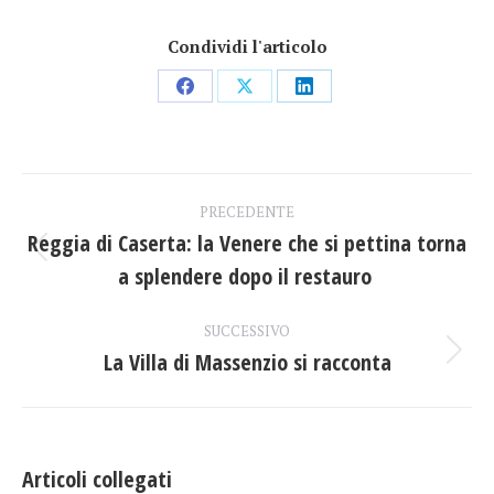
Condividi l'articolo
Condividi
Condividi
Condividi
su
su
su
Facebook
X
LinkedIn
Naviga
PRECEDENTE
tra
Reggia di Caserta: la Venere che si pettina torna
Post
a splendere dopo il restauro
i
precedente:
post
SUCCESSIVO
La Villa di Massenzio si racconta
Prossimo
post:
Articoli collegati