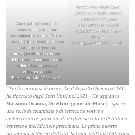
Grande vaso da profumo
(lekythos) a figure rosse di
produzione campana
Giara (pithos) di impasto
(Paestum) con scena di
rosso con decorazione
seduzione con Eros e una
sovradipinta in bianco (“white-
Vittoria.
on-red”) di produzione etrusca
Seconda metà del IV sec. a.C.
(Cerveteri) con scena
mitologica dell’accecamento
di Polifemo e animali (cavalli,
felini). Il coperchio è di
pertinenza dubbia.
Terzo quarto del VII sec. a.C.
“Tra le centinaia di opere che il Reparto Operativo TPC
ha riportato dagli Stati Uniti nel 2021 –
Ha aggiunto
Massimo Osanna, Direttore generale Musei
– spicca
una serie di ceramiche e di terrecotte votive e
architettoniche provenienti da diverse culture dell’Italia
centrale e meridionale preromana. La prima mostra
presentata al Museo dell’Arte Salvata, nell’Aula Ottagona