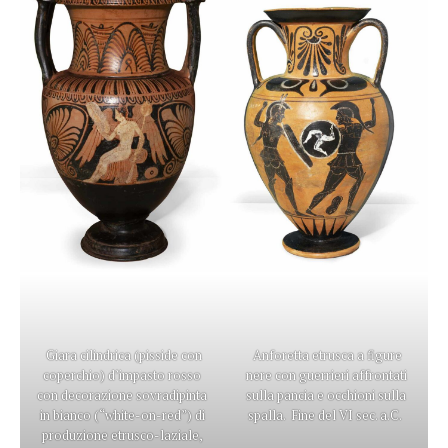
Giara cilindrica (pisside con
Anforetta etrusca a figure
coperchio) d’impasto rosso
nere con guerrieri affrontati
con decorazione sovradipinta
sulla pancia e occhioni sulla
in bianco (“white-on-red”) di
spalla. Fine del VI sec. a.C.
produzione etrusco-laziale,