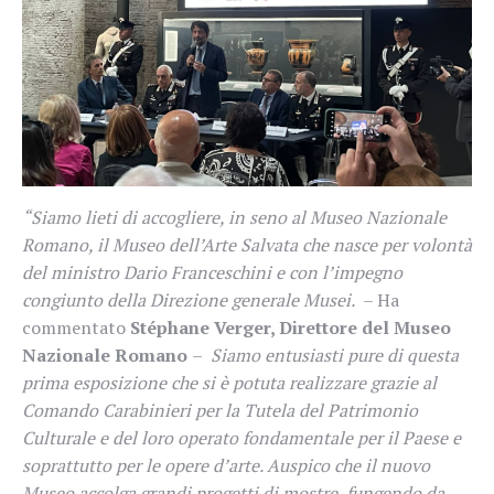
“Siamo lieti di accogliere, in seno al Museo Nazionale
Romano, il Museo dell’Arte Salvata che nasce per volontà
del ministro Dario Franceschini e con l’impegno
congiunto della Direzione generale Musei.
– Ha
commentato
Stéphane Verger, Direttore del Museo
Nazionale Romano
–
Siamo entusiasti pure di questa
prima esposizione che si è potuta realizzare grazie al
Comando Carabinieri per la Tutela del Patrimonio
Culturale e del loro operato fondamentale per il Paese e
soprattutto per le opere d’arte. Auspico che il nuovo
Museo accolga grandi progetti di mostre, fungendo da