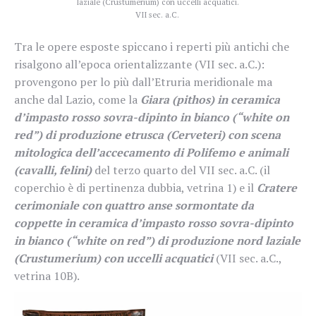
laziale (Crustumerium) con uccelli acquatici.
VII sec. a.C.
Tra le opere esposte spiccano i reperti più antichi che
risalgono all’epoca orientalizzante (VII sec. a.C.):
provengono per lo più dall’Etruria meridionale ma
anche dal Lazio, come la
Giara (pithos) in ceramica
d’impasto rosso sovra-dipinto in bianco (“white on
red”) di produzione etrusca (Cerveteri) con scena
mitologica dell’accecamento di Polifemo e animali
(cavalli, felini)
del terzo quarto del VII sec. a.C. (il
coperchio è di pertinenza dubbia, vetrina 1) e il
Cratere
cerimoniale con quattro anse sormontate da
coppette in ceramica d’impasto rosso sovra-dipinto
in bianco (“white on red”) di produzione nord laziale
(Crustumerium) con uccelli acquatici
(VII sec. a.C.,
vetrina 10B).