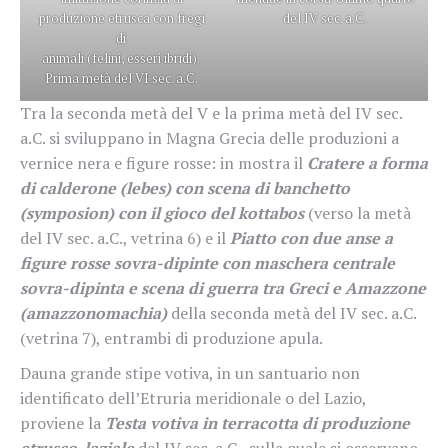
produzione etrusca con fregi
del IV sec. a.C.
di
animali (felini, esseri ibridi).
Prima metà del VI sec. a.C.
Tra la seconda metà del V e la prima metà del IV sec.
a.C. si sviluppano in Magna Grecia delle produzioni a
vernice nera e figure rosse: in mostra il
Cratere a forma
di calderone (lebes) con scena di banchetto
(symposion) con il gioco del kottabos
(verso la metà
del IV sec. a.C., vetrina 6) e il
Piatto con due anse a
figure rosse sovra-dipinte con maschera centrale
sovra-dipinta e scena di guerra tra Greci e Amazzone
(amazzonomachia)
della seconda metà del IV sec. a.C.
(vetrina 7), entrambi di produzione apula.
Dauna grande stipe votiva, in un santuario non
identificato dell’Etruria meridionale o del Lazio,
proviene la
Testa votiva in terracotta di produzione
etrusco-laziale
del IV sec. a.C., sulla quale si osservano