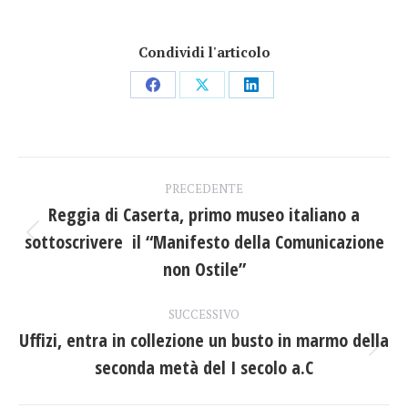
Condividi l'articolo
Condividi
Condividi
Condividi
su
su
su
Facebook
X
LinkedIn
Naviga
PRECEDENTE
tra
Reggia di Caserta, primo museo italiano a
sottoscrivere il “Manifesto della Comunicazione
Post
i
precedente:
non Ostile”
post
SUCCESSIVO
Uffizi, entra in collezione un busto in marmo della
Prossimo
seconda metà del I secolo a.C
post: