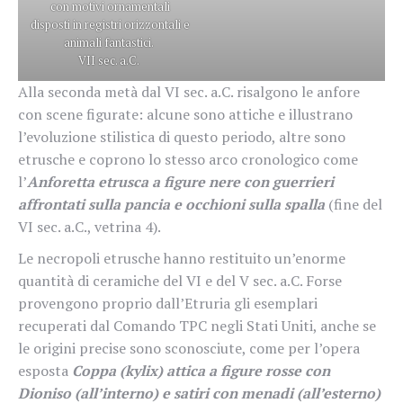
con motivi ornamentali
disposti in registri orizzontali e
animali fantastici.
VII sec. a.C.
Alla seconda metà dal VI sec. a.C. risalgono le anfore
con scene figurate: alcune sono attiche e illustrano
l’evoluzione stilistica di questo periodo, altre sono
etrusche e coprono lo stesso arco cronologico come
l’
Anforetta etrusca a figure nere con guerrieri
affrontati sulla pancia e occhioni sulla spalla
(fine del
VI sec. a.C., vetrina 4).
Le necropoli etrusche hanno restituito un’enorme
quantità di ceramiche del VI e del V sec. a.C. Forse
provengono proprio dall’Etruria gli esemplari
recuperati dal Comando TPC negli Stati Uniti, anche se
le origini precise sono sconosciute, come per l’opera
esposta
Coppa (kylix) attica a figure rosse con
Dioniso (all’interno) e satiri con
menadi (all’esterno)