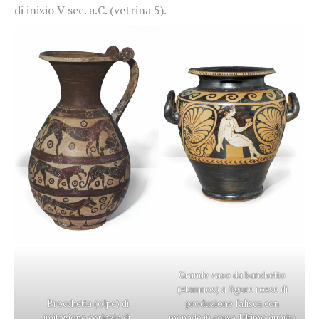
di inizio V sec. a.C. (vetrina 5).
Grande vaso da banchetto
(stamnos) a figure rosse di
Brocchetta (olpe) di
produzione falisca con
imitazione corinzia di
menade in corsa. Ultimo quarto