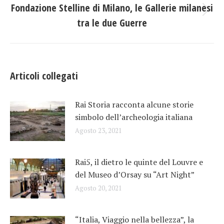
Fondazione Stelline di Milano, le Gallerie milanesi
post
Prossimo
tra le due Guerre
post:
Articoli collegati
Rai Storia racconta alcune storie
simbolo dell’archeologia italiana
Agosto 23, 2021
Rai5, il dietro le quinte del Louvre e
del Museo d’Orsay su “Art Night”
Agosto 20, 2021
“Italia, Viaggio nella bellezza”, la