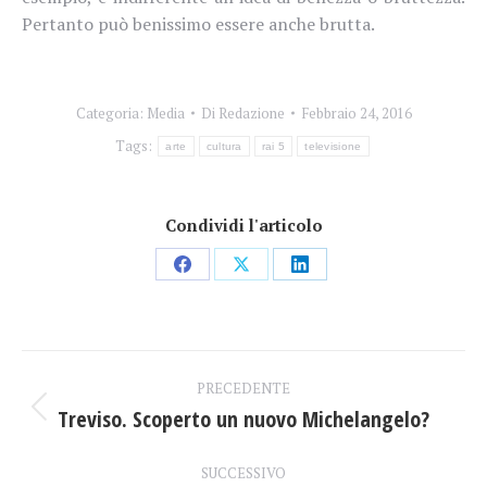
Pertanto può benissimo essere anche brutta.
Categoria:
Media
Di
Redazione
Febbraio 24, 2016
Tags:
arte
cultura
rai 5
televisione
Condividi l'articolo
Condividi
Condividi
Condividi
su
su
su
Facebook
X
LinkedIn
Naviga
PRECEDENTE
tra
Treviso. Scoperto un nuovo Michelangelo?
Post
precedente:
i
SUCCESSIVO