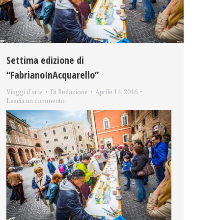
Settima edizione di
“FabrianoInAcquarello”
Viaggi d'arte
Di
Redazione
Aprile 14, 2016
Lascia un commento