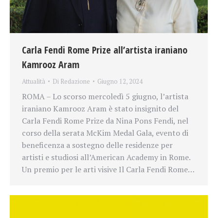
Carla Fendi Rome Prize all’artista iraniano
Kamrooz Aram
Attualità
Di
Redazione
Giugno 12, 2024
ROMA – Lo scorso mercoledì 5 giugno, l’artista
iraniano Kamrooz Aram è stato insignito del
Carla Fendi Rome Prize da Nina Pons Fendi, nel
corso della serata McKim Medal Gala, evento di
beneficenza a sostegno delle residenze per
artisti e studiosi all’American Academy in Rome.
Un premio per le arti visive Il Carla Fendi Rome…