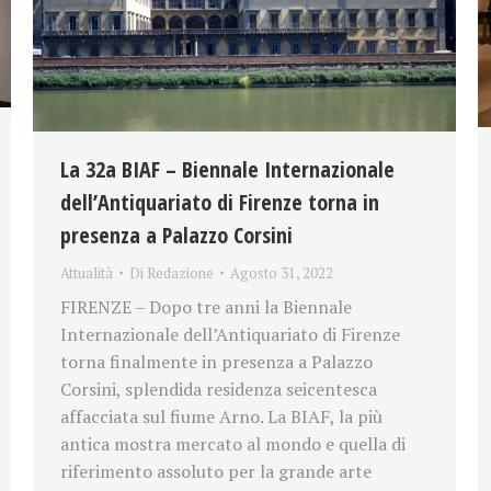
La 32a BIAF – Biennale Internazionale
dell’Antiquariato di Firenze torna in
presenza a Palazzo Corsini
Attualità
Di
Redazione
Agosto 31, 2022
FIRENZE – Dopo tre anni la Biennale
Internazionale dell’Antiquariato di Firenze
torna finalmente in presenza a Palazzo
Corsini, splendida residenza seicentesca
affacciata sul fiume Arno. La BIAF, la più
antica mostra mercato al mondo e quella di
riferimento assoluto per la grande arte