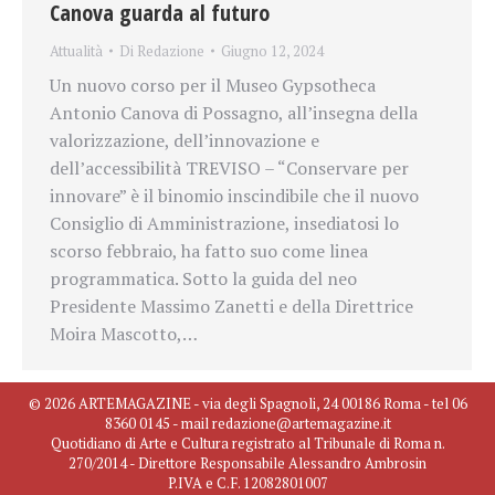
Canova guarda al futuro
Attualità
Di
Redazione
Giugno 12, 2024
Un nuovo corso per il Museo Gypsotheca
Antonio Canova di Possagno, all’insegna della
valorizzazione, dell’innovazione e
dell’accessibilità TREVISO – “Conservare per
innovare” è il binomio inscindibile che il nuovo
Consiglio di Amministrazione, insediatosi lo
scorso febbraio, ha fatto suo come linea
programmatica. Sotto la guida del neo
Presidente Massimo Zanetti e della Direttrice
Moira Mascotto,…
© 2026 ARTEMAGAZINE - via degli Spagnoli, 24 00186 Roma - tel 06
8360 0145 - mail redazione@artemagazine.it
Quotidiano di Arte e Cultura registrato al Tribunale di Roma n.
270/2014 - Direttore Responsabile Alessandro Ambrosin
P.IVA e C.F. 12082801007