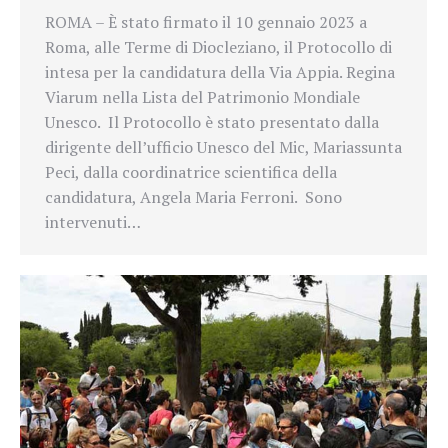
ROMA – È stato firmato il 10 gennaio 2023 a
Roma, alle Terme di Diocleziano, il Protocollo di
intesa per la candidatura della Via Appia. Regina
Viarum nella Lista del Patrimonio Mondiale
Unesco. Il Protocollo è stato presentato dalla
dirigente dell’ufficio Unesco del Mic, Mariassunta
Peci, dalla coordinatrice scientifica della
candidatura, Angela Maria Ferroni. Sono
intervenuti…