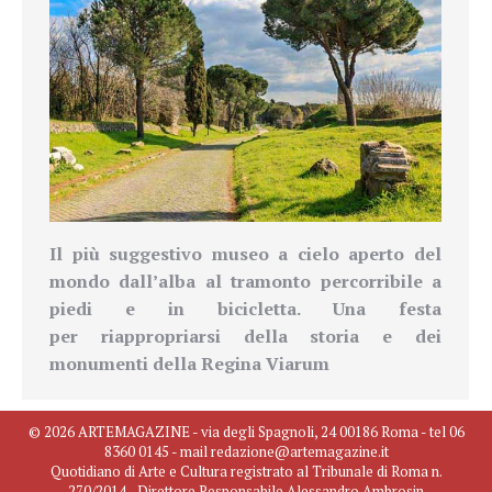
Il più suggestivo museo a cielo aperto del
mondo dall’alba al tramonto percorribile a
piedi e in bicicletta. Una festa
per
riappropriarsi della storia e dei
monumenti della Regina Viarum
© 2026 ARTEMAGAZINE - via degli Spagnoli, 24 00186 Roma - tel 06
8360 0145 - mail redazione@artemagazine.it
Quotidiano di Arte e Cultura registrato al Tribunale di Roma n.
270/2014 - Direttore Responsabile Alessandro Ambrosin