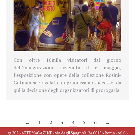
Con oltre 16mila visitatori dal giorno
dell’inaugurazione avvenuta il 6 maggio,
l’esposizione con opere della collezione Rosini-
Gutman si è rivelata un grandissimo successo, da
qui la decisione degli organizzatori di prorogarla
←
1
2
3
4
5
6
→
© 2026 ARTEMAGAZINE - via degli Spagnoli, 24 00186 Roma - tel 06