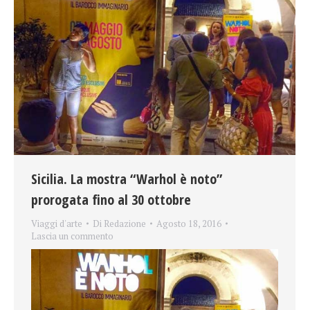
Sicilia. La mostra “Warhol è noto”
prorogata fino al 30 ottobre
Viaggi d'arte
Di
Redazione
Agosto 18, 2016
Lascia un commento