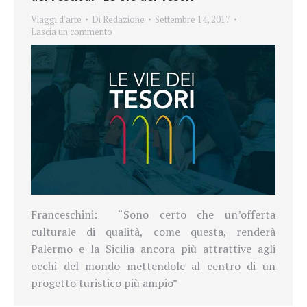
Viaggi d'arte
Di
Redazione
Settembre 14, 2017
Lascia un commento
Franceschini: “Sono certo che un’offerta
culturale di qualità, come questa, renderà
Palermo e la Sicilia ancora più attrattive agli
occhi del mondo mettendole al centro di un
progetto turistico più ampio”