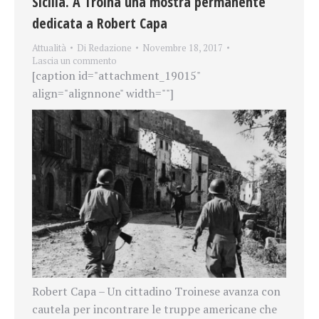
Sicilia. A Troina una mostra permanente
dedicata a Robert Capa
Attualità
Di
Redazione
Novembre 18, 2017
Lascia un commento
[caption id="attachment_19015"
align="alignnone" width=""]
Robert Capa – Un cittadino Troinese avanza con
cautela per incontrare le truppe americane che