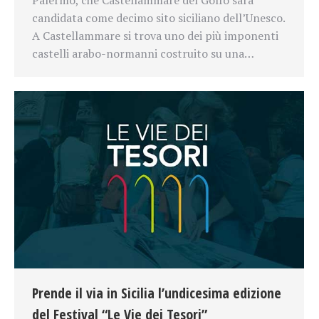
candidata come decimo sito siciliano dell’Unesco.
A Castellammare si trova uno dei più imponenti
castelli arabo-normanni costruito su una…
Prende il via in Sicilia l’undicesima edizione
del Festival “Le Vie dei Tesori”