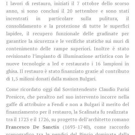
I lavori di restauro, iniziati il 7 ottobre dello scorso
anno, si sono conclusi il 20 settembre e sono stati
incentrati in particolare sulla pulitura, il
consolidamento e la protezione di tutte le superfici
lapidee, il recupero funzionale delle gradinate per
garantire la sicurezza e le verifiche statiche sui muri di
contenimento delle rampe superiori. Inoltre è stato
revisionato l’impianto di illuminazione artistica con le
nuove tecnologie a led e restaurato i 16 lampioni in
ghisa.
Il restauro è stato finanziato grazie al contributo
di 1,5 milioni donati dalla maison Bulgari.
Come ricordato oggi dal Sovrintendente Claudio Parisi
Presicce, che peraltro nel suo intervento incorre nella
gaffe di attribuire a Fendi e non a Bulgari il merito del
finanziamento per il restauro, la Scalinata fu realizzata
tra il 1723 e il 1726, su progetto dell’architetto romano
Francesco De Sanctis
(1693-1740), come raccordo
scenografico tra le pendici del Pincio dominate dalla