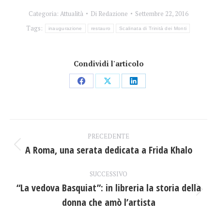
Categoria:
Attualità
Di
Redazione
Settembre 22, 2016
Tags:
inaugurazione
restauro
Scalinata di Trinità dei Monti
Condividi l'articolo
Condividi
Condividi
Condividi
su
su
su
Facebook
X
LinkedIn
Naviga
PRECEDENTE
tra
A Roma, una serata dedicata a Frida Khalo
Post
precedente:
i
SUCCESSIVO
“La vedova Basquiat”: in libreria la storia della
post
Prossimo
donna che amò l’artista
post: