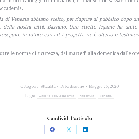
ha molto caldeggiato l’iniziativa, e il Museo di Bassano del
’Accademia.
a di Venezia abbiano scelto, per riaprire al pubblico dopo un
ella nostra città, Bassano. Uno stretto legame ha unito n
roseguire in futuro con altri progetti, ne è ulteriore testimo
utte le norme di sicurezza, dal martedì alla domenica dalle ore
Categoria:
Attualità
Di
Redazione
Maggio 25, 2020
Tags:
Gallerie dell’Accademia
riapertura
venezia
Condividi l'articolo
Condividi
Condividi
Condividi