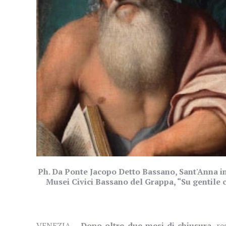
Ph. Da Ponte Jacopo Detto Bassano, Sant'Anna in 
Musei Civici Bassano del Grappa, “Su gentile c
VENEZIA –
Dopo oltre due mesi di chiusura
, r