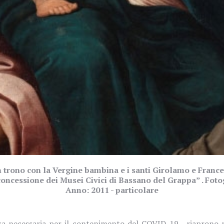
trono con la Vergine bambina e i santi Girolamo e Francesco
oncessione dei Musei Civici di Bassano del Grappa” . Foto
Anno: 2011 - particolare
esa necessaria per il contenimento del COVID-19,
riaprono 