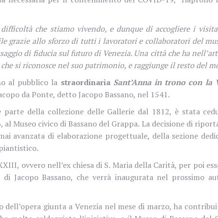
 difficoltà che stiamo vivendo, e dunque di accogliere i visita
ile grazie allo sforzo di tutti i lavoratori e collaboratori del 
o di fiducia sul futuro di Venezia. Una città che ha nell’arte 
 che si riconosce nel suo patrimonio, e raggiunge il resto del m
no al pubblico la
straordinaria
Sant’Anna in trono con la 
 Jacopo da Ponte, detto Jacopo Bassano, nel 1541.
 parte della collezione delle Gallerie dal 1812, è stata ced
 al Museo civico di Bassano del Grappa. La decisione di riportar
mai avanzata di elaborazione progettuale, della sezione dedi
iantistico.
II, ovvero nell’ex chiesa di S. Maria della Carità, per poi e
 di Jacopo Bassano, che verrà inaugurata nel prossimo autu
o dell’opera giunta a Venezia nel mese di marzo, ha contribuito