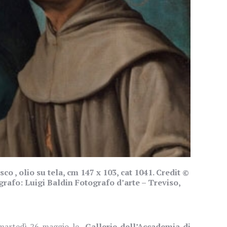
 , olio su tela, cm 147 x 103, cat 1041. Credit ©
grafo: Luigi Baldin Fotografo d’arte – Treviso,
martedì 26 maggio le
Gallerie dell’Accademia di