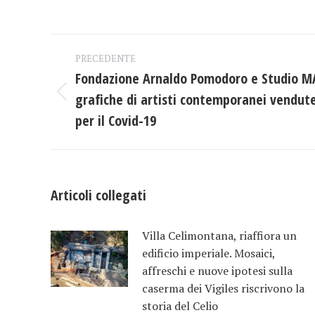
Naviga
PRECEDENTE
tra
Fondazione Arnaldo Pomodoro e Studio MA
grafiche di artisti contemporanei vendute
Post
i
precedente:
per il Covid-19
post
Articoli collegati
Villa Celimontana, riaffiora un
edificio imperiale. Mosaici,
affreschi e nuove ipotesi sulla
caserma dei Vigiles riscrivono la
storia del Celio