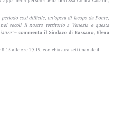
 Grappa nella persona della dott.ssa Chiara Casarin,
 periodo così difficile, un’opera di Jacopo da Ponte,
ei secoli il nostro territorio a Venezia e questa
nianza”
–
commenta il Sindaco di Bassano, Elena
 8.15 alle ore 19.15, con chiusura settimanale il