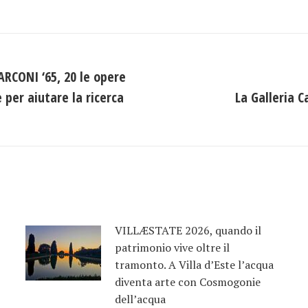
su
su
su
Facebook
X
LinkedIn
RCONI ‘65, 20 le opere
 per aiutare la ricerca
La Galleria C
Prossimo
post:
VILLÆSTATE 2026, quando il
patrimonio vive oltre il
tramonto. A Villa d’Este l’acqua
diventa arte con Cosmogonie
dell’acqua