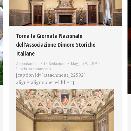
Torna la Giornata Nazionale
dell’Associazione Dimore Storiche
Italiane
Appuntamenti
Di
Redazione
Maggio 9, 2019
Lascia un commento
[caption id="attachment_22592"
align="alignnone" width=""]