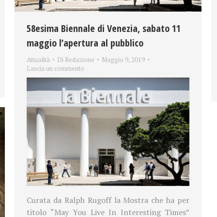
58esima Biennale di Venezia, sabato 11
maggio l’apertura al pubblico
Attualità
Di
Redazione
Maggio 9, 2019
Lascia un commento
Curata da Ralph Rugoff la Mostra che ha per
titolo “May You Live In Interesting Times”