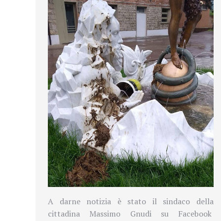
A darne notizia è stato il sindaco della
cittadina
Massimo Gnudi su Facebook