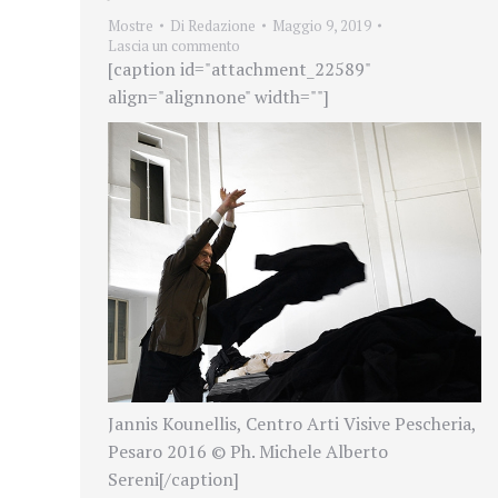
Mostre
Di
Redazione
Maggio 9, 2019
Lascia un commento
[caption id="attachment_22589"
align="alignnone" width=""]
Jannis Kounellis, Centro Arti Visive Pescheria,
Pesaro 2016 © Ph. Michele Alberto
Sereni[/caption]