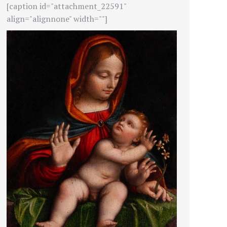
[caption id="attachment_22591"
align="alignnone" width=""]