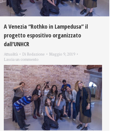
A Venezia “Rothko in Lampedusa” il
progetto espositivo organizzato
dall’UNHCR
Attualità
Di
Redazione
Maggio 9, 2019
Lascia un commento