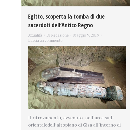
Egitto, scoperta la tomba di due
sacerdoti dell’Antico Regno
Attualità
Di
Redazione
Maggio 9, 2019
Lascia un commento
Il ritrovamento, avvenuto
nell’area sud-
orientale
dell’altopiano di Giza all’interno di