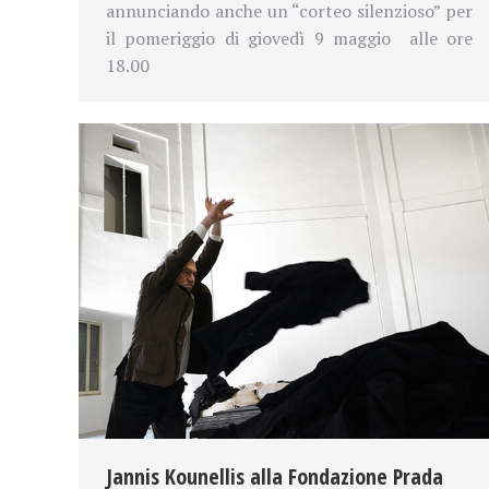
annunciando anche un “corteo silenzioso” per
il pomeriggio di giovedì 9 maggio alle ore
18.00
Jannis Kounellis alla Fondazione Prada