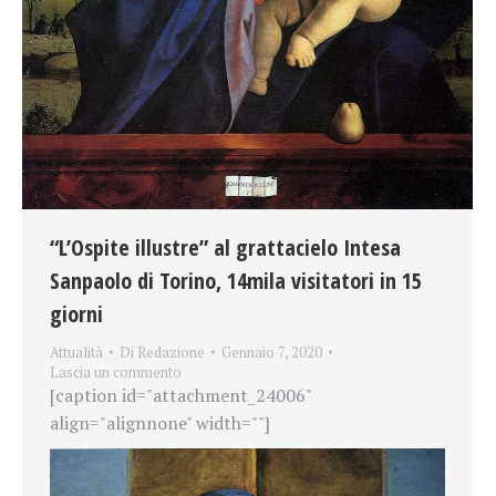
“L’Ospite illustre” al grattacielo Intesa
Sanpaolo di Torino, 14mila visitatori in 15
giorni
Attualità
Di
Redazione
Gennaio 7, 2020
Lascia un commento
[caption id="attachment_24006"
align="alignnone" width=""]