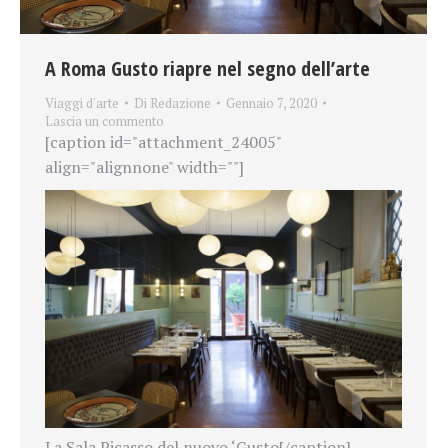
A Roma Gusto riapre nel segno dell’arte
Viaggi d'arte
Di
Redazione
Gennaio 7, 2020
Lascia un commento
[caption id="attachment_24005"
align="alignnone" width=""]
La Sala Picasso del nuovo ‘Gusto[/caption]