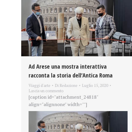
Ad Arese una mostra interattiva
racconta la storia dell’Antica Roma
Viaggi d'arte
Di
Redazione
Luglio 15, 2020
Lascia un commento
[caption id="attachment_24818"
align="alignnone" width=""]