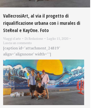
VallecrosiArt, al via il progetto di
riqualificazione urbana con i murales di
SteReal e KayOne. Foto
Viaggi d'arte
Di
Redazione
Luglio 15, 2020
Lascia un commento
[caption id="attachment_24819"
align="alignnone" width=""]