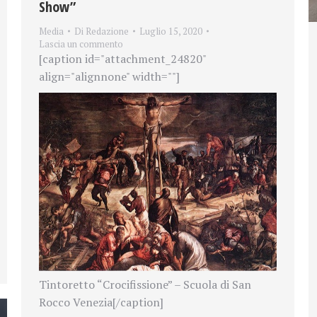
Show”
Media
Di
Redazione
Luglio 15, 2020
Lascia un commento
[caption id="attachment_24820"
align="alignnone" width=""]
Tintoretto “Crocifissione” – Scuola di San
Rocco Venezia[/caption]