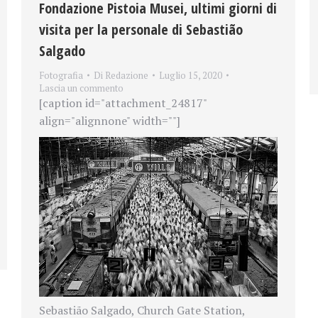
Fondazione Pistoia Musei, ultimi giorni di
visita per la personale di Sebastião
Salgado
Fotografia
Di
Redazione
Luglio 15, 2020
Lascia un commento
[caption id="attachment_24817"
align="alignnone" width=""]
Sebastião Salgado, Church Gate Station,