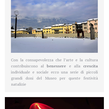
Con la
consapevolezza che l’arte e la cultura
contribuiscono al
benessere
e alla
crescita
individuale e sociale ecco una serie di piccoli
grandi doni del Museo per queste festività
natalizie