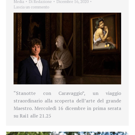
Media
Di
Redazione
Dicembre 16, 2020
Lascia un commento
“Stanotte con Caravaggio”, un viaggio
straordinario alla scoperta dell’arte del grande
Maestro. Mercoledì 16 dicembre in prima serata
su Rai1 alle 21.25