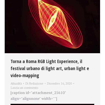
Torna a Roma RGB Light Experience, il
festival urbano di light art, urban light e
video-mapping
Attualità
Di
Redazione
Dicembre 16, 2020
Lascia un commento
[caption id="attachment_25610"
align="alignnone" width=""]