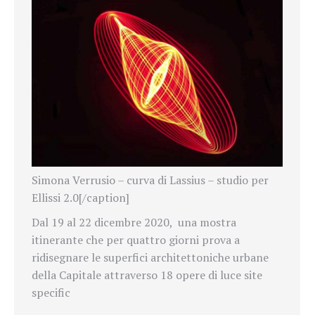
Simona Verrusio – curva di Lassius – studio per
Ellissi 2.0[/caption]
Dal 19 al 22 dicembre 2020, una mostra
itinerante che per quattro giorni prova a
ridisegnare le superfici architettoniche urbane
della Capitale attraverso 18 opere di luce site
specific