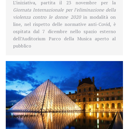
L’iniziativa, partita il 23 novembre per la
Giornata Internazionale per l’eliminazione della
violenza contro le donne 2020
in modalità on
line, nel rispetto delle normative anti-Covid, è
ospitata dal 7 dicembre nello spazio esterno
dell’Auditorium Parco della Musica aperto al
pubblico