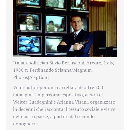
Italian politician Silvio Berlusconi, Arcore, Italy,
1986 © Ferdinando Scianna/Magnum
Photos[/caption]
Venti autori per una carrellata di oltre 200
immagini. Un percorso espositivo, a cura di
Walter Guadagnini
e Arianna Visani,
organizzato
in decenni che racconta
il tessuto sociale e visivo
del nostro paese, a partire dal secondo
dopoguerra