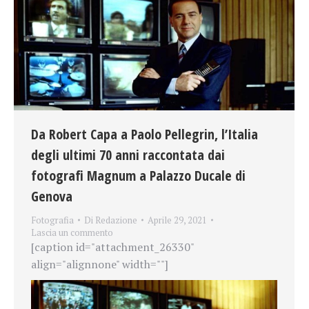
Da Robert Capa a Paolo Pellegrin, l’Italia
degli ultimi 70 anni raccontata dai
fotografi Magnum a Palazzo Ducale di
Genova
Fotografia
Di
Redazione
Aprile 29, 2021
Lascia un commento
[caption id="attachment_26330"
align="alignnone" width=""]