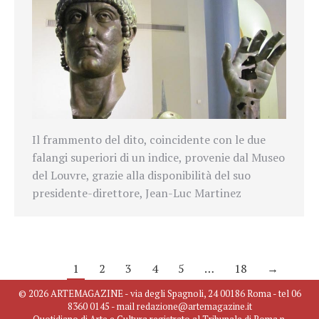
Il frammento del dito, coincidente con le due
falangi superiori di un indice, provenie dal Museo
del Louvre, grazie alla disponibilità del suo
presidente-direttore, Jean-Luc Martinez
1
2
3
4
5
…
18
→
© 2026 ARTEMAGAZINE - via degli Spagnoli, 24 00186 Roma - tel 06
8360 0145 - mail redazione@artemagazine.it