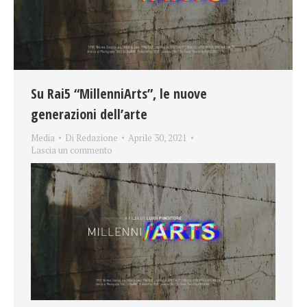
Su Rai5 “MillenniArts”, le nuove
generazioni dell’arte
Media
Di
Redazione
Aprile 30, 2021
Lascia un commento