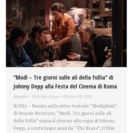
“Modì – Tre giorni sulle ali della follia” di
Johnny Depp alla Festa del Cinema di Roma
Attualità
Di
Bruna Alasia
Ottobre 28, 2024
ROMA – Basato sulla pièce teatrale “Modigliani”
di Dennis McIntyre, “Modì. Tre giorni sulle ali
della follia” segna il ritorno alla regia di Johnny
Depp, a venticinque anni da “The Brave”. Il film