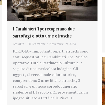
I Carabinieri Tpc recuperano due
sarcofagi e otto urne etrusche
Attualità
Di
Redazione
Novembre 19, 2024
PERUGIA – Importanti reperti etruschi sono
stati sequestrati dai Carabinieri Tpc, Nucleo
operativo Tutela Patrimonio Culturale, a
seguito di una meticolosa indagine. Gli
oggetti, di eccezionale valore storico,
comprendono 8 urne litiche etrusche, 2
sarcofagi e un ricco corredo funerario
risalente al III secolo a.C., provenienti da un
ipogeo situato a Città della Pieve. Il…