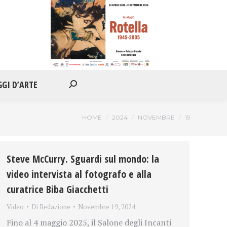
IONI
APPUNTAMENTI
VIAGGI D’ARTE
Cerca:
GGI D’ARTE
Cerca:
Tu sei qui:
HOME
2024
NOVEMBRE
19
Steve McCurry. Sguardi sul mondo: la
video intervista al fotografo e alla
curatrice Biba Giacchetti
Video
Di
Redazione
Novembre 19, 2024
Fino al 4 maggio 2025, il Salone degli Incanti