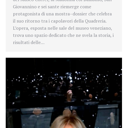
Giovannino e sei sante riemerge come
protagonista di una mostra–dossier che celebra
il suo ritorno tra i capolavori della Quadreria.
L’opera, esposta nelle sale del museo veneziano,
trova uno spazio dedicato che ne svela la storia, i
risultati delle…