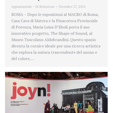
Appuntamenti
Di
Redazione
Dicembre 27, 2024
ROMA – Dopo le esposizioni al MACRO di Roma,
Casa Cava di Matera e la Pinacoteca Provinciale
di Potenza, Maria Luisa D’Eboli porta il suo
innovativo progetto, The Shape of Sound, al
Museo Tuscolano Aldobrandini. Questo spazio
diventa la cornice ideale per una ricerca artistica
che esplora la natura trascendente del suono e
del colore,…