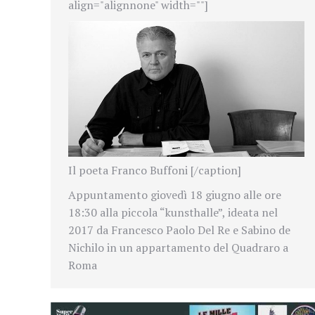
align="alignnone" width=""]
Il poeta Franco Buffoni [/caption]
Appuntamento giovedì 18 giugno alle ore
18:30 alla piccola “kunsthalle”, ideata nel
2017 da Francesco Paolo Del Re e Sabino de
Nichilo in un appartamento del Quadraro a
Roma