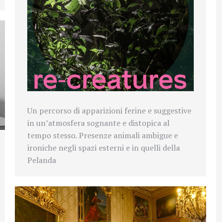
Un percorso di apparizioni ferine e suggestive
in un’atmosfera sognante e distopica al
tempo stesso. Presenze animali ambigue e
ironiche negli spazi esterni e in quelli della
Pelanda