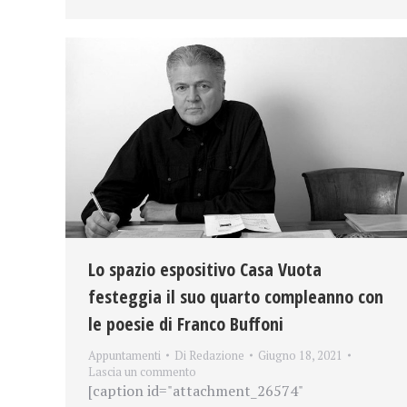
Lo spazio espositivo Casa Vuota
festeggia il suo quarto compleanno con
le poesie di Franco Buffoni
Appuntamenti
Di
Redazione
Giugno 18, 2021
Lascia un commento
[caption id="attachment_26574"