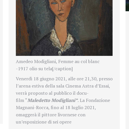
Amedeo Modigliani, Femme au col blanc
-1917 olio su tela[/caption]
Venerdì 18 giugno 2021, alle ore 21,30, presso
l’arena estiva della sala Cinema Astra d’Essai,
verrà proposto al pubblico il docu-
film “
Maledetto Modigliani”
.
La Fondazione
Magnani-Rocca, fino al 18 luglio 2021,
omaggerà il pittore livornese con
un’esposizione di sei opere