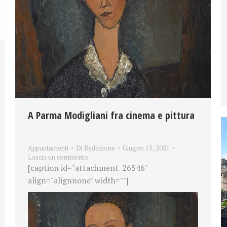
A Parma Modigliani fra cinema e pittura
Appuntamenti
Di
Redazione
Giugno 15, 2021
Lascia un commento
[caption id="attachment_26546"
align="alignnone" width=""]