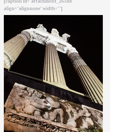
[caption id="attachment_26588"
align="alignnone" width=""]