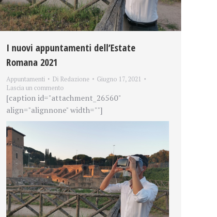
I nuovi appuntamenti dell’Estate
Romana 2021
Appuntamenti
Di
Redazione
Giugno 17, 2021
Lascia un commento
[caption id="attachment_26560"
align="alignnone" width=""]