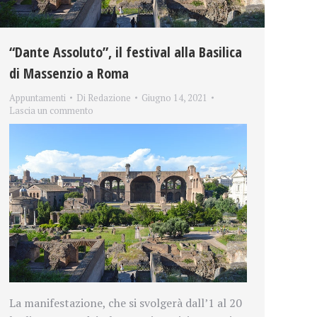
“Dante Assoluto”, il festival alla Basilica
di Massenzio a Roma
Appuntamenti
Di
Redazione
Giugno 14, 2021
Lascia un commento
La manifestazione, che si svolgerà dall’1 al 20