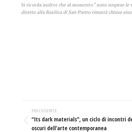
Si ricorda inoltre che al momento “
sono sospese le v
diretto alla Basilica di San Pietro rimarrà chiusa sin
Naviga
PRECEDENTE
tra
“Its dark materials”, un ciclo di incontri d
Post
oscuri dell’arte contemporanea
precedente: