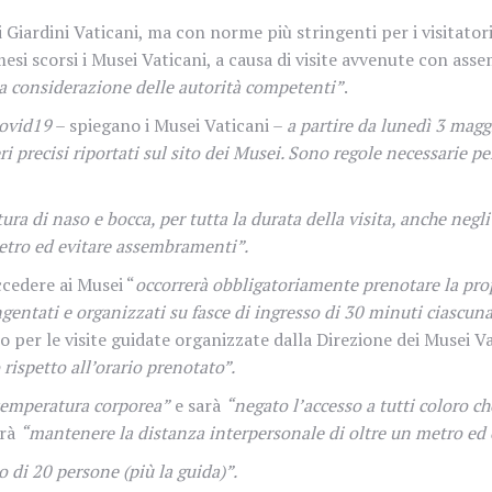
i Giardini Vaticani, ma con norme più
stringenti per i visitato
mesi scorsi i Musei Vaticani, a causa di visite avvenute con as
la considerazione delle autorità competenti”
.
Covid19
– spiegano i Musei Vaticani –
a partire da lunedì 3 maggi
 precisi riportati sul sito dei Musei. Sono regole necessarie per
ura di naso e bocca, per tutta la durata della visita, anche negli
metro ed evitare assembramenti”.
ccedere ai Musei “
occorrerà obbligatoriamente prenotare la propri
ngentati e organizzati su fasce di ingresso di 30 minuti ciascuna
lo per le visite guidate organizzate dalla Direzione dei Musei Vat
rispetto all’orario prenotato”.
 temperatura corporea”
e sarà
“negato l’accesso a tutti coloro 
vrà
“mantenere la distanza interpersonale di oltre un metro ed
 di 20 persone (più la guida)”.