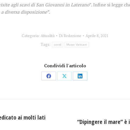
isite agli scavi di San Giovanni in Laterano
”. Infine si legge c
o a diversa disposizione”.
Categoria:
Attualità
Di
Redazione
Aprile 8, 2021
Tags:
covid
Musei Vaticani
Condividi l'articolo
Condividi
Condividi
Condividi
su
su
su
Facebook
X
LinkedIn
edicato ai molti lati
“Dipingere il mare” è 
Prossimo
post: