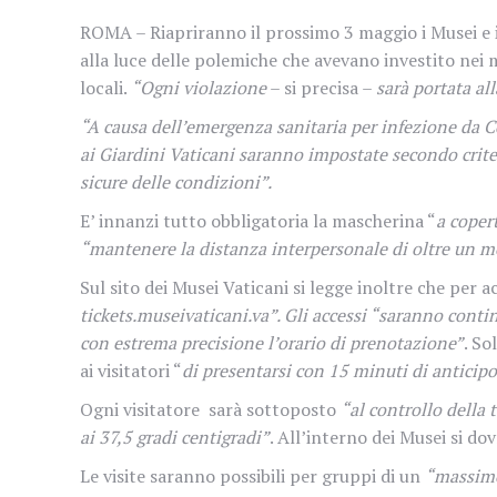
ROMA – Riapriranno il prossimo 3 maggio i Musei e 
alla luce delle polemiche che avevano investito nei 
locali.
“Ogni violazione
– si precisa –
sarà portata al
“A causa dell’emergenza sanitaria per infezione da 
ai Giardini Vaticani saranno impostate secondo criteri
sicure delle condizioni”.
E’ innanzi tutto obbligatoria la mascherina
“
a copert
“mantenere la distanza interpersonale di oltre un 
Sul sito dei
Musei Vaticani si legge inoltre che per a
tickets.museivaticani.va”. Gli accessi “saranno conti
con estrema precisione l’orario di prenotazione”
. So
ai visitatori “
di presentarsi con 15 minuti di anticipo 
Ogni visitatore sarà sottoposto
“al controllo della
ai 37,5 gradi centigradi”
. All’interno dei Musei si do
Le visite saranno possibili per gruppi di un
“massimo