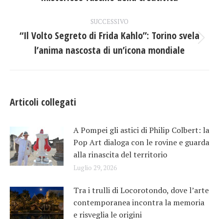
i
precedente:
post
SUCCESSIVO
“Il Volto Segreto di Frida Kahlo”: Torino svela
Prossimo
l’anima nascosta di un’icona mondiale
post:
Articoli collegati
A Pompei gli astici di Philip Colbert: la
Pop Art dialoga con le rovine e guarda
alla rinascita del territorio
Luglio 29, 2026
Tra i trulli di Locorotondo, dove l’arte
contemporanea incontra la memoria
e risveglia le origini