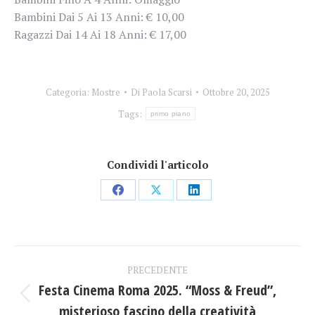
Bambini Dai 5 Ai 13 Anni: € 10,00
Ragazzi Dai 14 Ai 18 Anni: € 17,00
Categoria:
Mostre
Di
Paola Scarsi
Ottobre 20, 2025
Tags:
primo piano
Condividi l'articolo
Condividi
Condividi
Condividi
su
su
su
Facebook
X
LinkedIn
Naviga
PRECEDENTE
tra
Festa Cinema Roma 2025. “Moss & Freud”,
Post
misterioso fascino della creatività