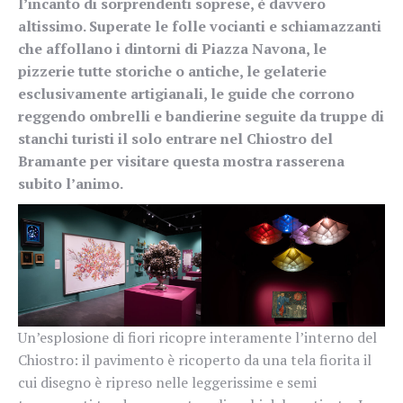
l’incanto di sorprendenti soprese, è davvero
altissimo. Superate le folle vocianti e schiamazzanti
che affollano i dintorni di Piazza Navona, le
pizzerie tutte storiche o antiche, le gelaterie
esclusivamente artigianali, le guide che corrono
reggendo ombrelli e bandierine seguite da truppe di
stanchi turisti il solo entrare nel Chiostro del
Bramante per visitare questa mostra rasserena
subito l’animo.
Un’esplosione di fiori ricopre interamente l’interno del
Chiostro: il pavimento è ricoperto da una tela fiorita il
cui disegno è ripreso nelle leggerissime e semi