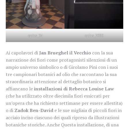
oplus_34
oplus_2080
Ai capolavori di
Jan Brueghel il Vecchio
con la sua
narrazione dei fiori come protagonisti silenziosi di un
ampio universo simbolico o di Girolamo Pini con i suoi
tre campionari botanici ad olio che raccontano la sua
straordinaria attenzione al dettaglio botanico si
affiancano le
installazioni di Rebecca Louise Law
(che ha utilizzato oltre diecimila fiori essiccati per
un’opera che ha richiesto settimane per essere allestita)
o di
Zadok Ben-David
e le sue migliaia di piccoli fiori in
acciaio inciso ciascuno dei quali ripreso da illustrazioni
botaniche storiche. Anche Questa installazione, di una