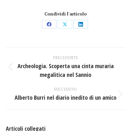
Condividi l'articolo
Condividi
Condividi
Condividi
su
su
su
Facebook
X
LinkedIn
Naviga
PRECEDENTE
tra
Archeologia. Scoperta una cinta muraria
Post
megalitica nel Sannio
i
precedente:
post
SUCCESSIVO
Alberto Burri nel diario inedito di un amico
Prossimo
post:
Articoli collegati