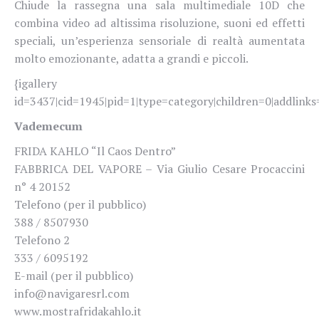
Chiude la rassegna una sala multimediale 10D che
combina video ad altissima risoluzione, suoni ed effetti
speciali, un’esperienza sensoriale di realtà aumentata
molto emozionante, adatta a grandi e piccoli.
{igallery
id=3437|cid=1945|pid=1|type=category|children=0|addlinks=
Vademecum
FRIDA KAHLO “Il Caos Dentro”
FABBRICA DEL VAPORE – Via Giulio Cesare Procaccini
n° 4 20152
Telefono (per il pubblico)
388 / 8507930
Telefono 2
333 / 6095192
E-mail (per il pubblico)
info@navigaresrl.com
www.mostrafridakahlo.it