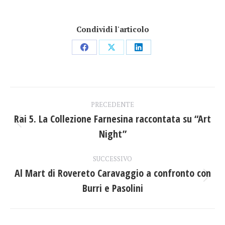
Condividi l'articolo
Condividi
Condividi
Condividi
su
su
su
Facebook
X
LinkedIn
Naviga
PRECEDENTE
tra
Rai 5. La Collezione Farnesina raccontata su “Art
Post
Night”
i
precedente:
post
SUCCESSIVO
Al Mart di Rovereto Caravaggio a confronto con
Prossimo
Burri e Pasolini
post: