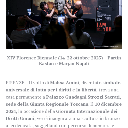
XIV Florence Biennale (14-22 ottobre 2023) – Partin
Bastan e Marjan Najafi
FIRENZE – Il volto di
Mahsa Amini
, diventato s
imbolo
universale di lotta per i diritti e la libertà
, trova una
casa permanente a
Palazzo Guadagni Strozzi Sacrati,
sede della Giunta Regionale Toscana
. Il
10 dicembre
2024
, in occasione della
Giornata Internazionale dei
Diritti Umani,
verrà inaugurata una scultura in bronzo
a lei dedicata, suggellando un percorso di memoria e