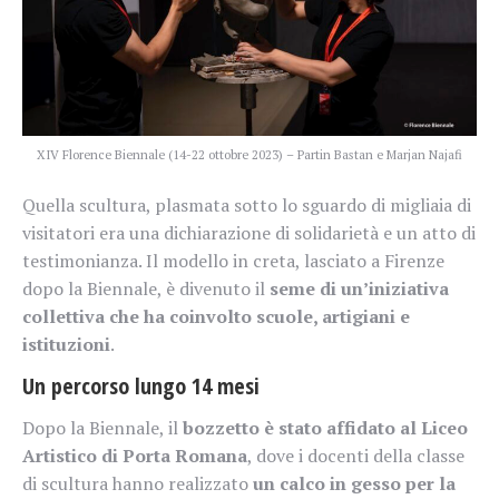
XIV Florence Biennale (14-22 ottobre 2023) – Partin Bastan e Marjan Najafi
Quella scultura, plasmata sotto lo sguardo di migliaia di
visitatori era una dichiarazione di solidarietà e un atto di
testimonianza. Il modello in creta, lasciato a Firenze
dopo la Biennale, è divenuto il
seme di un’iniziativa
collettiva che ha coinvolto scuole, artigiani e
istituzioni
.
Un percorso lungo 14 mesi
Dopo la Biennale, il
bozzetto è stato affidato al Liceo
Artistico di Porta Romana
, dove i docenti della classe
di scultura hanno realizzato
un calco in gesso per la