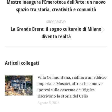
tra
Mestre inaugura l’Emeroteca dell’Arte: un nuovo
Post
spazio tra storia, creatività e comunità
i
precedente:
post
SUCCESSIVO
La Grande Brera: il sogno culturale di Milano
Prossimo
diventa realtà
post:
Articoli collegati
Villa Celimontana, riaffiora un edificio
imperiale. Mosaici, affreschi e nuove
ipotesi sulla caserma dei Vigiles
riscrivono la storia del Celio
Agosto 5, 2026