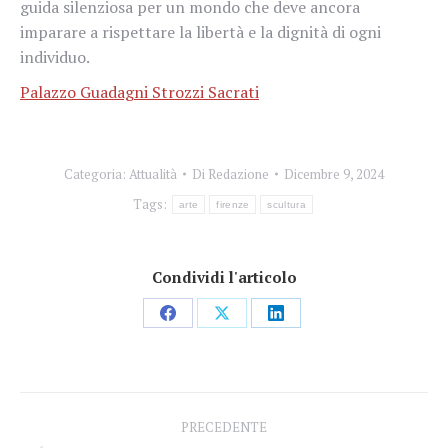
guida silenziosa per un mondo che deve ancora
imparare a rispettare la libertà e la dignità di ogni
individuo.
Palazzo Guadagni Strozzi Sacrati
Categoria:
Attualità
Di
Redazione
Dicembre 9, 2024
Tags:
arte
firenze
scultura
Condividi l'articolo
Condividi
Condividi
Condividi
su
su
su
Facebook
X
LinkedIn
Naviga
PRECEDENTE