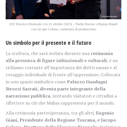
XIV Florence Biennale (14-22 ottobre 2023) – Partin Bastan e Marjan Najafi
con Jacopo Celona, cerimonia di premiazione
Un simbolo per il presente e il futuro
La scultura, che sarà svelata durante una
cerimonia
alla presenza di figure istituzionali e culturali
, è un
richiamo costante all’importanza dei diritti umani e al
coraggio individuale di fronte all’oppressione. Collocata
in uno spazio simbolico come
Palazzo Guadagni
Strozzi Sacrati, diventa parte integrante della
narrazione pubblica
, invitando visitatori e cittadini a
riflettere su ciò che Mahsa rappresenta per il mondo.
Alla cerimonia parteciperanno, tra gli altri,
Eugenio
Giani, Presidente della Regione Toscana, e Jacopo
Celona, Direttore della Florence Biennale, insieme a