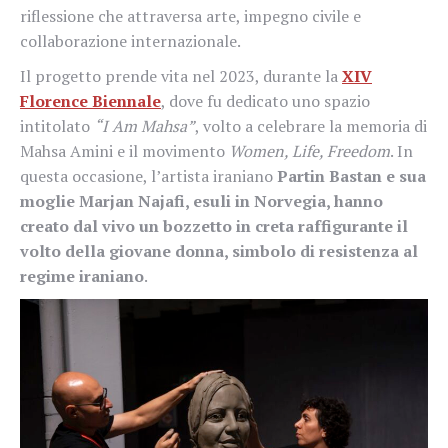
riflessione che attraversa arte, impegno civile e
collaborazione internazionale.
Il progetto prende vita nel 2023, durante la
XIV
Florence Biennale
, dove fu dedicato uno spazio
intitolato
“I Am Mahsa”
, volto a celebrare la memoria di
Mahsa Amini e il movimento
Women, Life, Freedom
. In
questa occasione, l’artista iraniano
Partin Bastan e sua
moglie Marjan Najafi, esuli in Norvegia, hanno
creato dal vivo un bozzetto in creta raffigurante il
volto della giovane donna, simbolo di resistenza al
regime iraniano
.