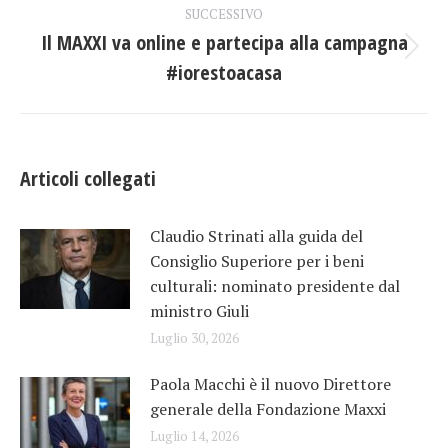
i
SUCCESSIVO
Il MAXXI va online e partecipa alla campagna
post
Prossimo
#iorestoacasa
post:
Articoli collegati
Claudio Strinati alla guida del
Consiglio Superiore per i beni
culturali: nominato presidente dal
ministro Giuli
Luglio 30, 2026
Paola Macchi è il nuovo Direttore
generale della Fondazione Maxxi
Luglio 14, 2026