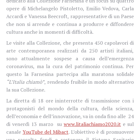
dedicato alla Collezione Farnesina e un focus su quattro
opere di Michelangelo Pistoletto, Emilio Vedova, Carla
Accardi e Vanessa Beecroft, rappresentative di un Paese
che non si arrende e continua a produrre e diffondere
cultura anche in momenti di difficoltà.
Le visite alla Collezione, che presenta 450 capolavori di
arte contemporanea realizzati da 250 artisti italiani,
sono attualmente sospese a causa dell’emergenza
coronavirus, ma la cura del patrimonio continua. Per
questo la Farnesina partecipa alla maratona solidale
“L’Italia chiamò”
, rendendo fruibile in modo alternativo
la sua Collezione.
La diretta di 18 ore ininterrotte di trasmissione con i
protagonisti del mondo della cultura, della scienza,
dell’economia e dell’innovazione, va in onda fino alle
24
di venerdì 13 marzo
su
www.litaliachiamo2020.it
e sul
canale
YouTube del Mibact
. L’obiettivo è di promuovere
una raccolta fondi e sostenere il Sistema Sanitario