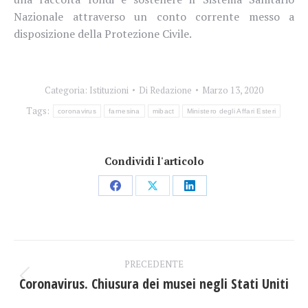
Nazionale attraverso un conto corrente messo a
disposizione della Protezione Civile.
Categoria:
Istituzioni
Di
Redazione
Marzo 13, 2020
Tags:
coronavirus
farnesina
mibact
Ministero degli Affari Esteri
Condividi l'articolo
Condividi
Condividi
Condividi
su
su
su
Facebook
X
LinkedIn
Naviga
PRECEDENTE
tra
Coronavirus. Chiusura dei musei negli Stati Uniti
Post
precedente: