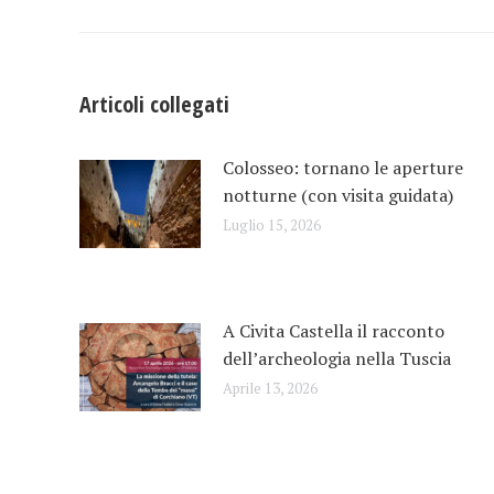
i
post
Articoli collegati
Colosseo: tornano le aperture
notturne (con visita guidata)
Luglio 15, 2026
A Civita Castella il racconto
dell’archeologia nella Tuscia
Aprile 13, 2026