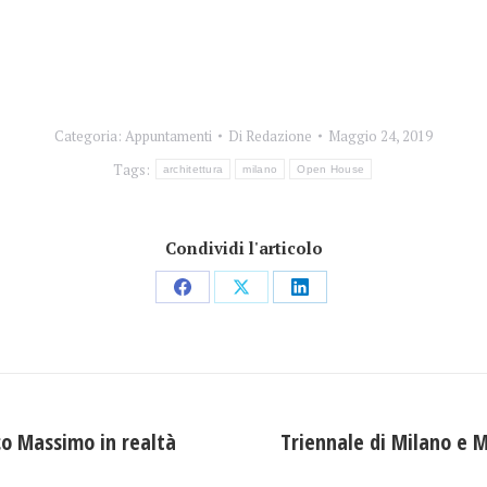
Categoria:
Appuntamenti
Di
Redazione
Maggio 24, 2019
Tags:
architettura
milano
Open House
Condividi l'articolo
Condividi
Condividi
Condividi
su
su
su
Facebook
X
LinkedIn
co Massimo in realtà
Triennale di Milano e 
Prossimo
post: