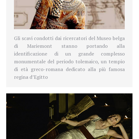
Gli scavi condotti dai ricercatori del Museo belga
di Mariemont stanno portando alla
identificazione di un grande complesso
monumentale del periodo tolemaico, un tempio
di età greco-romana dedicato alla più famosa
regina d’Egitto