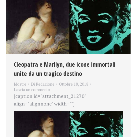
Cleopatra e Marilyn, due icone immortali
unite da un tragico destino
Mostre
Di
Redazione
Ottobre 18, 2018
Lascia un commento
[caption id="attachment_21270"
align="alignnone" width=""]