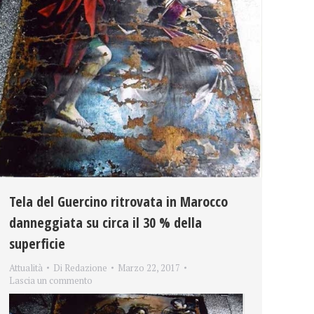
Tela del Guercino ritrovata in Marocco
danneggiata su circa il 30 % della
superficie
Attualità
Di
Redazione
Marzo 22, 2017
Lascia un commento