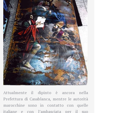
Attualmente il dipinto è ancora nella
Prefettura di Casablanca, mentre le autorità
marocchine sono in contatto con quelle
italiane e con l’ambasciata per il suo