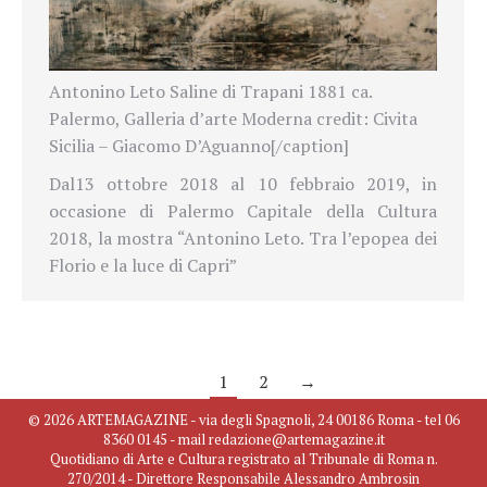
Antonino Leto Saline di Trapani 1881 ca.
Palermo, Galleria d’arte Moderna credit: Civita
Sicilia – Giacomo D’Aguanno[/caption]
Dal
13 ottobre 2018 al 10 febbraio 2019, in
occasione di
Palermo Capitale della Cultura
2018,
la mostra
“Antonino Leto. Tra l’epopea dei
Florio e la luce di Capri”
1
2
→
© 2026 ARTEMAGAZINE - via degli Spagnoli, 24 00186 Roma - tel 06
8360 0145 - mail redazione@artemagazine.it
Quotidiano di Arte e Cultura registrato al Tribunale di Roma n.
270/2014 - Direttore Responsabile Alessandro Ambrosin