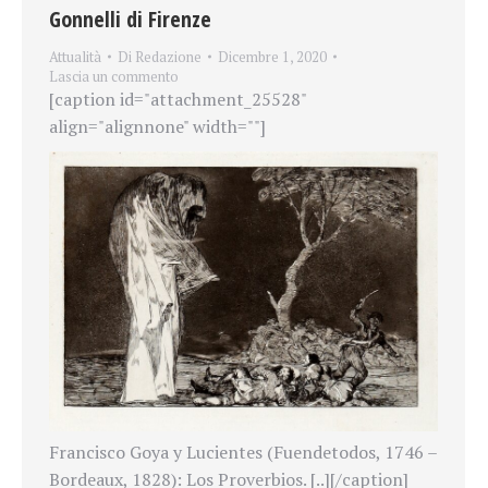
Gonnelli di Firenze
Attualità
Di
Redazione
Dicembre 1, 2020
Lascia un commento
[caption id="attachment_25528"
align="alignnone" width=""]
Francisco Goya y Lucientes (Fuendetodos, 1746 –
Bordeaux, 1828): Los Proverbios. [..][/caption]